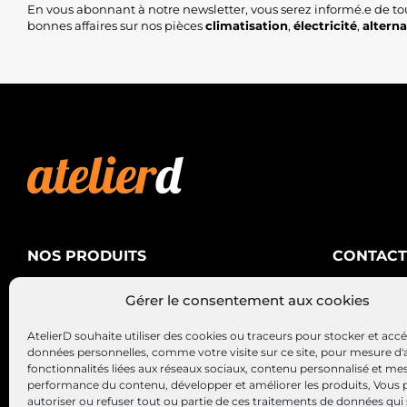
En vous abonnant à notre newsletter, vous serez informé.e de to
bonnes affaires sur nos pièces
climatisation
,
électricité
,
altern
NOS PRODUITS
CONTACT
AtelierD
Climatisation
Gérer le consentement aux cookies
88200 SA
Électricité
03 29 22 3
AtelierD souhaite utiliser des cookies ou traceurs pour stocker et acc
Alternateurs – Démarreurs
contact@at
données personnelles, comme votre visite sur ce site, pour mesure d'
fonctionnalités liées aux réseaux sociaux, contenu personnalisé et me
performance du contenu, développer et améliorer les produits, Vous
autoriser ou refuser tout ou partie de ces traitements de données qui