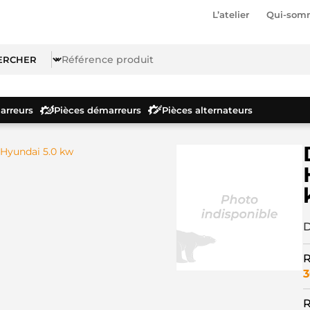
L’atelier
Qui-som
rreurs
Pièces démarreurs
Pièces alternateurs
Hyundai 5.0 kw
D
R
3
R