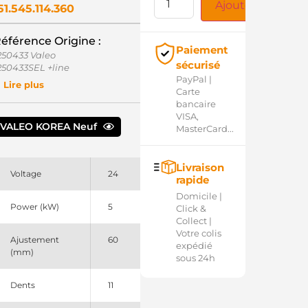
Ajouter au panie
51.545.114.360
éférence Origine :
Paiement
250433 Valeo
sécurisé
250433SEL +line
PayPal |
51545114 PSH
Lire plus
Carte
610045700 Hyundai
bancaire
00256 Valeo
VISA,
11262 EDR
VALEO KOREA Neuf
MasterCard...
RS1262 Remy
Livraison
Voltage
24
rapide
Domicile |
Power (kW)
5
Click &
Collect |
Votre colis
Ajustement
60
expédié
(mm)
sous 24h
Dents
11