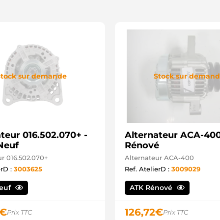
tock sur demande
Stock sur deman
teur 016.502.070+ -
Alternateur ACA-400
Neuf
Rénové
ur 016.502.070+
Alternateur ACA-400
erD :
3003625
Ref. AtelierD :
3009029
Neuf
ATK Rénové
€
126,72
€
Prix TTC
Prix TTC