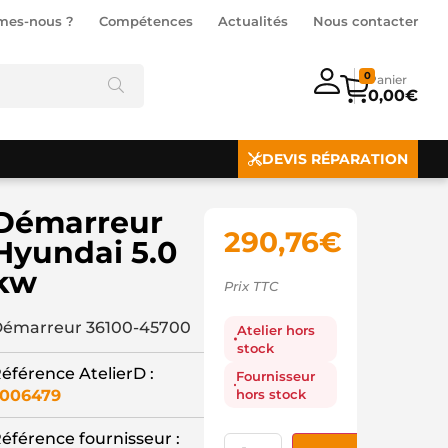
mes-nous ?
Compétences
Actualités
Nous contacter
0
0,00
€
DEVIS RÉPARATION
Démarreur
290,76
€
Hyundai 5.0
kw
Prix TTC
émarreur 36100-45700
Atelier hors
stock
éférence AtelierD :
Fournisseur
hors stock
006479
éférence fournisseur :