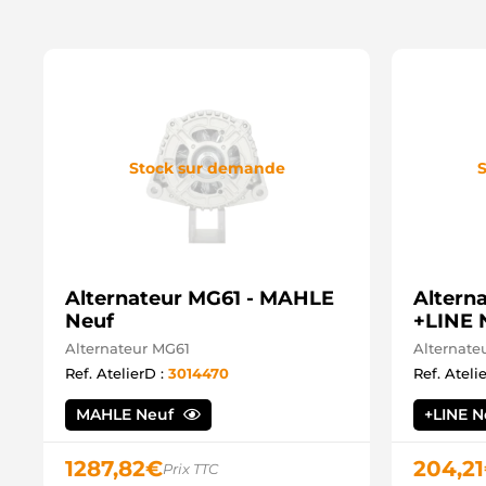
Stock sur demande
S
Alternateur MG61 - MAHLE
Alterna
Neuf
+LINE 
Alternateur MG61
Alternate
Ref. AtelierD :
3014470
Ref. Ateli
MAHLE Neuf
+LINE 
1287,82
€
204,21
Prix TTC