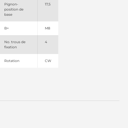
Pignon-
17,5
position de
base
B+
M8
No. trous de
4
fixation
Rotation
CW