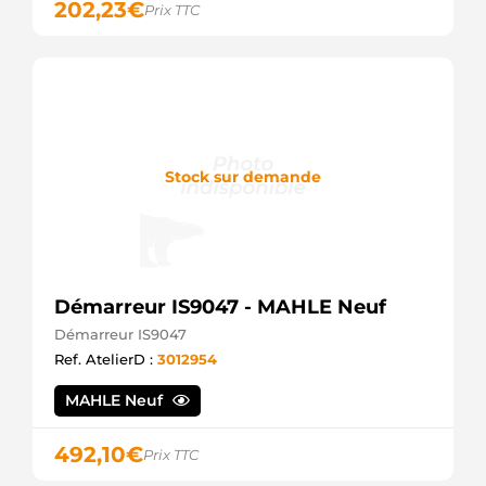
202,23
€
Prix TTC
Stock sur demande
Démarreur IS9047 - MAHLE Neuf
Démarreur IS9047
Ref. AtelierD :
3012954
MAHLE Neuf
492,10
€
Prix TTC