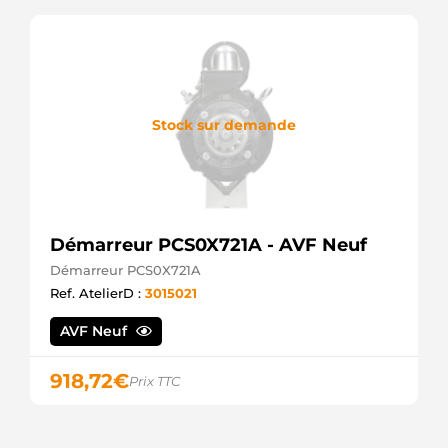
Stock sur demande
Démarreur PCS0X721A - AVF Neuf
Démarreur PCS0X721A
Ref. AtelierD :
3015021
AVF Neuf
918,72
€
Prix TTC