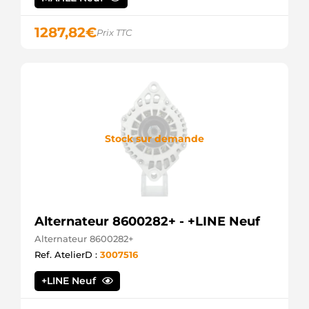
1287,82
€
Prix TTC
Stock sur demande
Alternateur 8600282+ - +LINE Neuf
Alternateur 8600282+
Ref. AtelierD :
3007516
+LINE Neuf