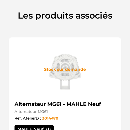
980526092
PSH
Les produits associés
AYS111
ATK
AYS112
ATK
DEM6012166
ADI
DRS0969
Remy
DSN2137
Denso
LRS02709
Stock sur demande
Lucas
STR6116sa
Electrolog
Alternateur MG61 - MAHLE Neuf
Alternateur MG61
Ref. AtelierD :
3014470
MAHLE Neuf