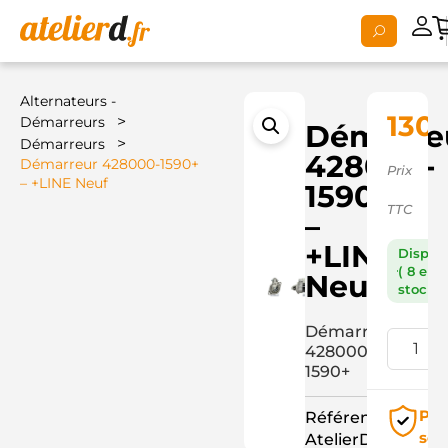
Alternateurs -
130,
>
Démarreurs
Démarre
>
Démarreurs
428000-
Démarreur 428000-1590+
Prix
– +LINE Neuf
1590+
TTC
–
+LINE
Dispon
( 8 en
Neuf
stock )
Démarreur
428000-
1590+
Pai
Référence
séc
AtelierD