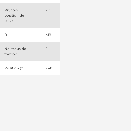
Pignon-
27
position de
base
B+
M8
No. trous de
2
fixation
Position (°)
240