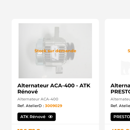
Stock sur demande
S
Alternateur ACA-400 - ATK
Altern
Rénové
PRESTO
Alternateur ACA-400
Alternat
Ref. AtelierD :
3009029
Ref. Ateli
ATK Rénové
PRESTO