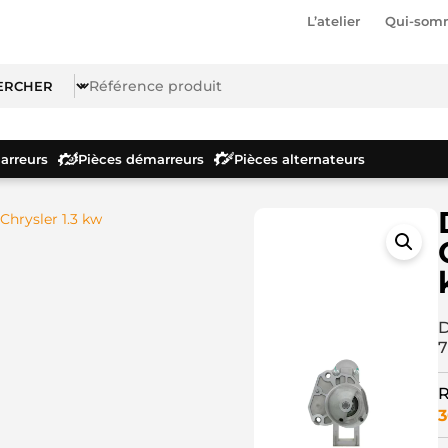
L’atelier
Qui-som
rreurs
Pièces démarreurs
Pièces alternateurs
hrysler 1.3 kw
D
7
R