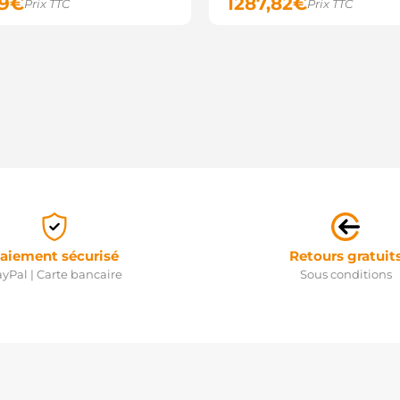
9
€
1287,82
€
Prix TTC
Prix TTC
aiement sécurisé
Retours gratuit
yPal | Carte bancaire
Sous conditions