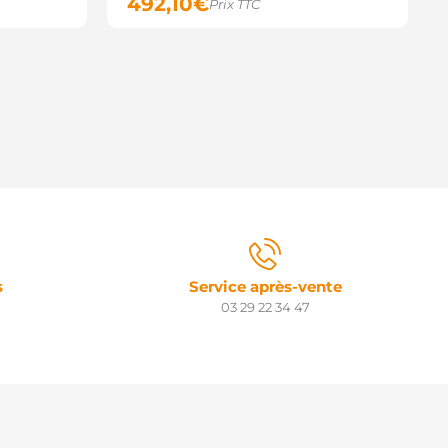
492,10
€
Prix TTC
s
Service après-vente
03 29 22 34 47