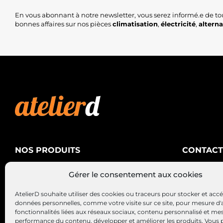
En vous abonnant à notre newsletter, vous serez informé.e de to
bonnes affaires sur nos pièces
climatisation
,
électricité
,
altern
NOS PRODUITS
CONTACT
AtelierD
Climatisation
Gérer le consentement aux cookies
88200 SA
Électricité
03 29 22 3
AtelierD souhaite utiliser des cookies ou traceurs pour stocker et acc
Alternateurs – Démarreurs
contact@at
données personnelles, comme votre visite sur ce site, pour mesure d'
fonctionnalités liées aux réseaux sociaux, contenu personnalisé et me
performance du contenu, développer et améliorer les produits, Vous