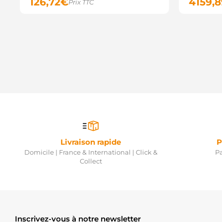
126,72
€
4159,8
Prix TTC
Livraison rapide
P
Domicile | France & International | Click &
Pa
Collect
Inscrivez-vous à notre newsletter