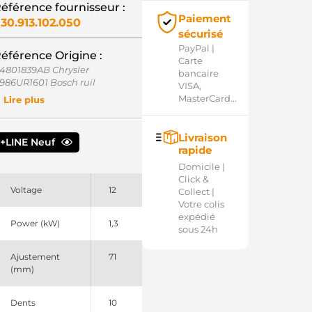
éférence fournisseur :
Paiement
30.913.102.050
sécurisé
PayPal |
éférence Origine :
Carte
4801839AB Chrysler
bancaire
986UR1601 Bosch ruil
VISA,
1040863 EuroTec
MasterCard...
Lire plus
9616 Lester
55288 Elstock
280007200 Denso
Livraison
+LINE Neuf
280007200SEL +line
rapide
801839AB Chrysler
Domicile |
34079102 DRI
Click &
B0911023C VW
Voltage
12
Collect |
30913102 PSH
Votre colis
RS04125 Lucas
expédié
L801839AB
Power (kW)
1,3
sous 24h
R6485X Bosch (USA)
Ajustement
71
(mm)
Dents
10