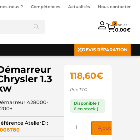
mes-nous ?
Compétences
Actualités
Nous contacter
0
0,00
€
DEVIS RÉPARATION
Démarreur
118,60
€
Chrysler 1.3
kw
Prix TTC
émarreur 428000-
Disponible (
200+
6 en stock )
éférence AtelierD :
Ajouter au panie
3006780