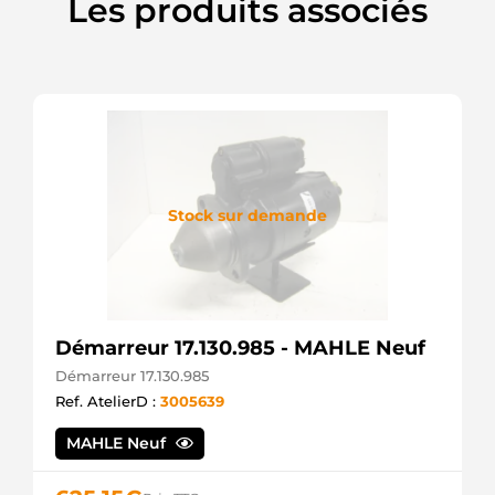
Les produits associés
Electro
Precise
IS0409
Mahle
LRS00847
Lucas
LRS944
Lucas
Stock sur demande
Démarreur 17.130.985 - MAHLE Neuf
Démarreur 17.130.985
Ref. AtelierD :
3005639
MAHLE Neuf