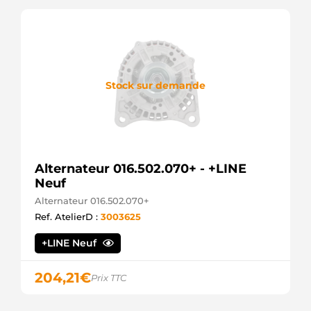
Stock sur demande
Alternateur 016.502.070+ - +LINE
Neuf
Alternateur 016.502.070+
Ref. AtelierD :
3003625
+LINE Neuf
204,21
€
Prix TTC