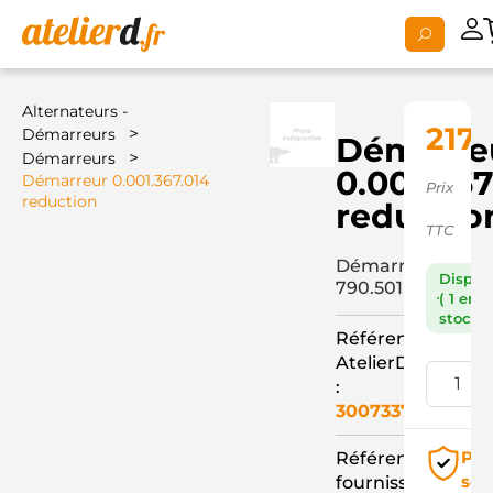
Alternateurs -
217,
>
Démarreurs
Démarre
>
Démarreurs
0.001.367
Démarreur 0.001.367.014
Prix
reduction
reductio
TTC
Démarreur
Dispon
790.501.093+
( 1 en
stock )
Référence
AtelierD
:
3007337
Pai
Référence
séc
fournisseur