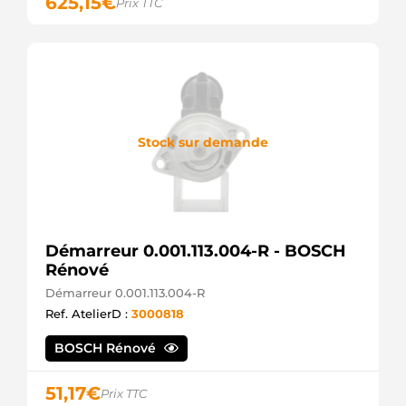
625,15
€
Prix TTC
Stock sur demande
Démarreur 0.001.113.004-R - BOSCH
Rénové
Démarreur 0.001.113.004-R
Ref. AtelierD :
3000818
BOSCH Rénové
51,17
€
Prix TTC