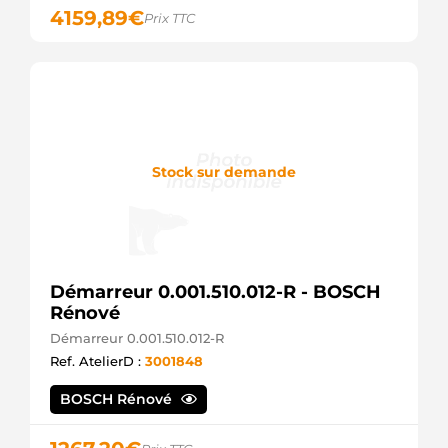
CS944
4159,89
€
Prix TTC
HC
DEM101
ADI
IS0376
Mahle
IS0692
Mahle
LRS147
Lucas
Stock sur demande
LRS926
Lucas
M114123001
Elprom
PRS147
Lucas
Démarreur 0.001.510.012-R - BOSCH
R11A
Elmot
Rénové
SM1209
Démarreur 0.001.510.012-R
Honda
Ref. AtelierD :
3001848
BOSCH Rénové