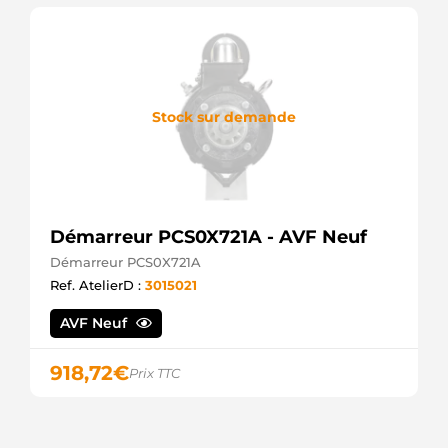
Stock sur demande
Démarreur PCS0X721A - AVF Neuf
Démarreur PCS0X721A
Ref. AtelierD :
3015021
AVF Neuf
918,72
€
Prix TTC