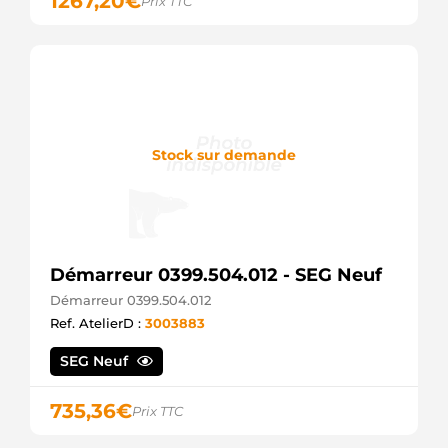
1267,20
€
Prix TTC
Stock sur demande
Démarreur 0399.504.012 - SEG Neuf
Démarreur 0399.504.012
Ref. AtelierD :
3003883
SEG Neuf
735,36
€
Prix TTC