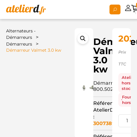
Alternateurs -
202
>
Démarreurs
Démarre
>
Démarreurs
Valmet
Démarreur Valmet 3.0 kw
Prix
3.0
TTC
kw
Atelier
Démarreur
hors
stock
800.502.113+
Fourni
hors st
Référence
AtelierD
:
3007389
Référence