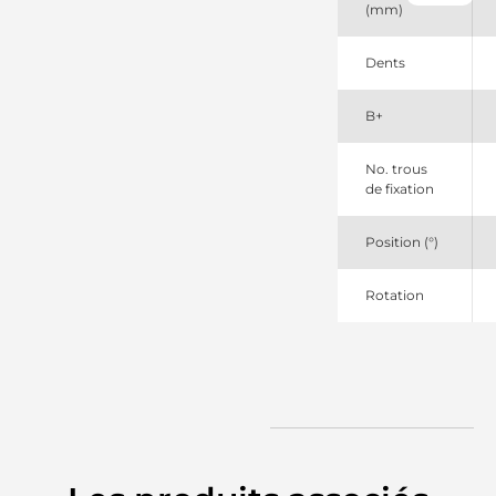
(mm)
Mahle
11130414
Mahle
Dents
11130692
Mahle
B+
20500147
Prestolite
26284
No. trous
Lucas
de fixation
26342
Lucas
27512
Position (°)
Lucas
27512F
Rotation
Lucas
27587
Lucas
33521 EAI
33783
EAI
44311514440
Skoda
800502113
PSH