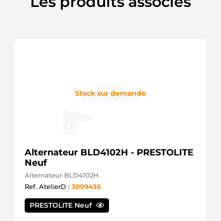
Les produits associés
800502113SEL
+line
836662073
Valmet
(Sisu)
8813690F
Friesen
91236525
Wilson
976111
Zetor
Stock sur demande
976116
Zetor
976117
Zetor
AZJ3119
Mahle
Alternateur BLD4102H - PRESTOLITE
AZJ3234
Mahle
Neuf
AZJ3599
Alternateur BLD4102H
Mahle
Ref. AtelierD :
3009436
BDS969877
Elprom
CS604
PRESTOLITE Neuf
HC