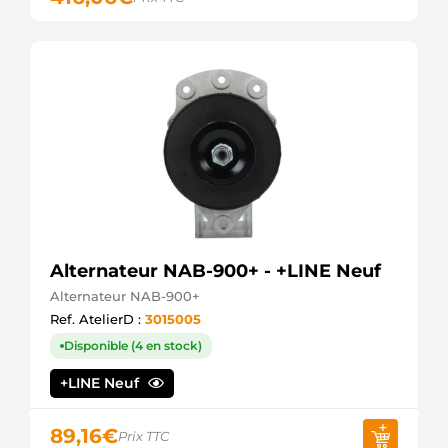
9000839B+
+line
9000839BSEL
+line
91013924
Wilson
91014534
Wilson
AME6792
Techno
CVC
F042003020
Bosch
IS9314
Mahle
Alternateur NAB-900+ - +LINE Neuf
LRS01331
Alternateur NAB-900+
Lucas
Ref. AtelierD :
3015005
LRS01412
Lucas
Disponible (4 en stock)
METS6791
MET
+LINE Neuf
RF879137584
Road
Force
89,16
€
Prix TTC
S6791