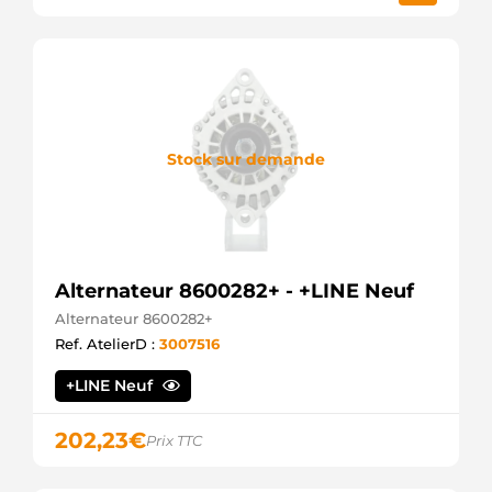
Spider
SDR0253
Arrowhead
SO00717R
AIM
SR526X
Bosch
(USA)
Stock sur demande
SS6485MA
DNS
STR2602
Unipoint
US859
HC
Alternateur 8600282+ - +LINE Neuf
Alternateur 8600282+
Ref. AtelierD :
3007516
+LINE Neuf
202,23
€
Prix TTC