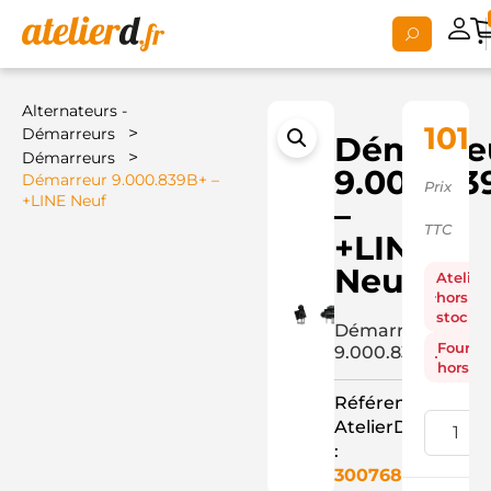
Alternateurs -
101,
>
Démarreurs
Démarre
>
Démarreurs
9.000.83
Démarreur 9.000.839B+ –
Prix
+LINE Neuf
–
TTC
+LINE
Neuf
Atelier
hors
stock
Démarreur
Fourni
9.000.839B+
hors st
Référence
AtelierD
:
3007688