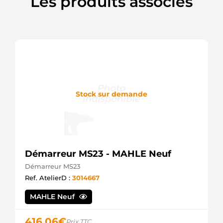
Les produits associés
Barsanco
5106792
Barsanco
628016092
DRI
6407
Lester
6791
Lester
6791N
Stock sur demande
TSA
830526112
PSH
9000719
Remy
9000735
Remy
Démarreur MS23 - MAHLE Neuf
9000762
Démarreur MS23
Remy
9000768
Ref. AtelierD :
3014667
Remy
9000789
MAHLE Neuf
Remy
9000839
416,06
€
Remy
Prix TTC