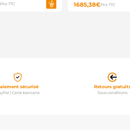
1685,38
€
Prix TTC
A
Prix TTC
B
C
D
D
D
E
F
G
M
N
N
R
R
S
S
aiement sécurisé
Retours gratuit
S
yPal | Carte bancaire
Sous conditions
S
S
S
S
S
S
S
S