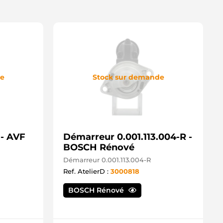
485 Lester
485MS MPA
486S Garner
26485S Westling
6159 AIM
6159N AIM
04826 Cosmos
06485 Stratoline
de
Stock sur demande
104654620 Isuzu
30910112 PSH
85399 Nastra
9017441 Remy
000841 Remy
000858 Remy
000858SEL +line
- AVF
Démarreur 0.001.113.004-R -
000871 Remy
BOSCH Rénové
000910 Remy
000964 Remy
Démarreur 0.001.113.004-R
000973 Remy
Ref. AtelierD :
3000818
06485 DuBois
06485A Cosmos
BOSCH Rénové
06485B Cosmos
1014494 Wilson
1014494N Wilson
ME5413 Techno CVC