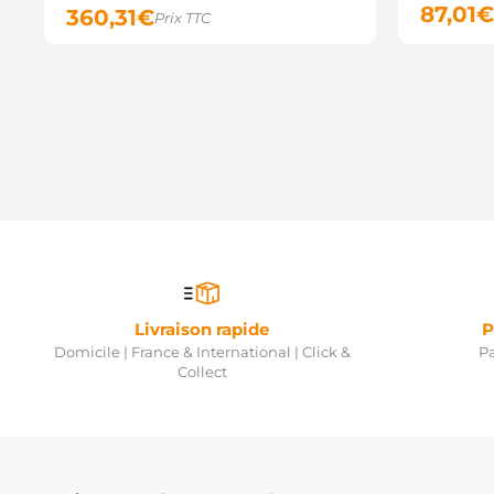
87,01
€
360,31
€
Prix TTC
Livraison rapide
P
Domicile | France & International | Click &
Pa
Collect