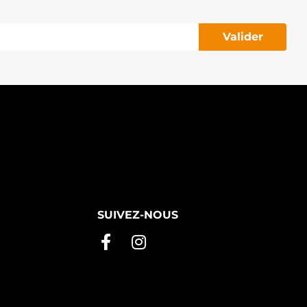
R8584X Bosch (USA)
S6485 DNS
Valider
T1101 OE PLUS
T1101N OE PLUS
T6485 RCP
TR3118 Unipoint
SUIVEZ-NOUS