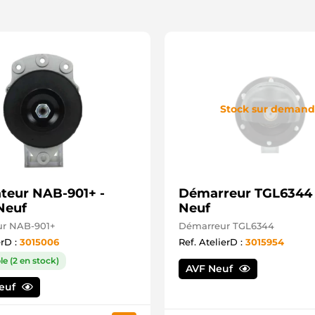
6
6
6
7
7
7
8
8
Stock sur deman
8
8
8
8
9
9
9
ateur NAB-901+ -
Démarreur TGL6344 
9
Neuf
Neuf
9
9
ur NAB-901+
Démarreur TGL6344
9
erD :
3015006
Ref. AtelierD :
3015954
9
le (2 en stock)
9
AVF Neuf
9
Neuf
9
9
A