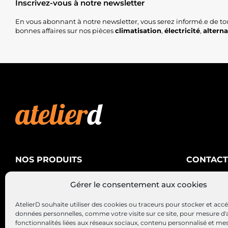
Inscrivez-vous à notre newsletter
En vous abonnant à notre newsletter, vous serez informé.e de to
bonnes affaires sur nos pièces
climatisation
,
électricité
,
altern
NOS PRODUITS
CONTACT
AtelierD
Climatisation
Gérer le consentement aux cookies
88200 SA
Électricité
03 29 22 3
AtelierD souhaite utiliser des cookies ou traceurs pour stocker et acc
Alternateurs – Démarreurs
contact@at
données personnelles, comme votre visite sur ce site, pour mesure d'
fonctionnalités liées aux réseaux sociaux, contenu personnalisé et me