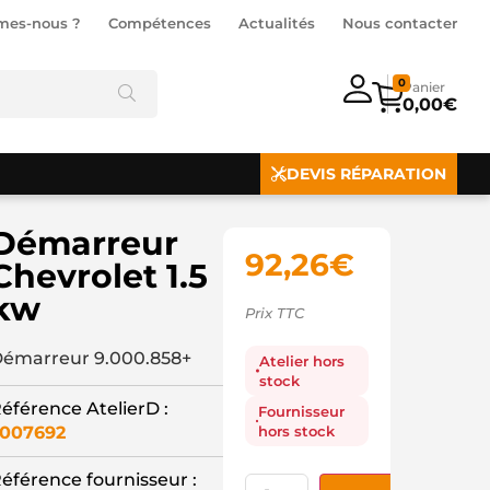
mes-nous ?
Compétences
Actualités
Nous contacter
0
0,00
€
DEVIS RÉPARATION
Démarreur
92,26
€
Chevrolet 1.5
kw
Prix TTC
émarreur 9.000.858+
Atelier hors
stock
éférence AtelierD :
Fournisseur
hors stock
007692
éférence fournisseur :