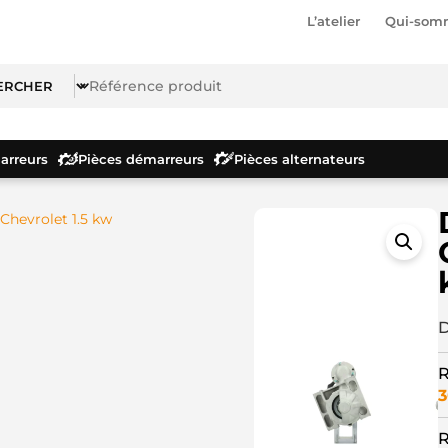
L’atelier
Qui-som
rreurs
Pièces démarreurs
Pièces alternateurs
Chevrolet 1.5 kw
D
R
3
R