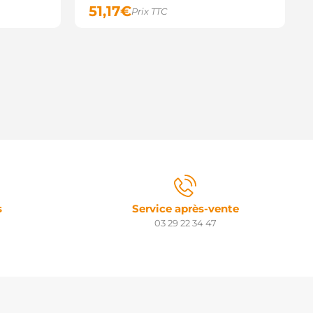
51,17
€
ME6485 Techno CVC
Prix TTC
6485 BBB Industries
M6485N Ace
6485 METRON
S2307F2 Amsco
S2307G Amsco
5399 Nastra
042003047 Bosch
MS547 PPR
ETS8584 MET
6485 PTS
SS6485 DNS
F699124211 Road Force
F959117187 Road Force
000730R AIM
2223 Accutek
s
Service après-vente
2895 OCA
03 29 22 34 47
500596 Pasco
500596A Pasco
500596B Pasco
6485 Spider
DR0086 Arrowhead
O00716R AIM
O00730R AIM
R8584N Bosch (USA)