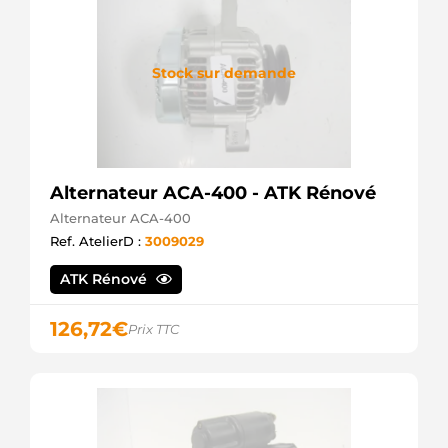
Stock sur demande
Alternateur ACA-400 - ATK Rénové
Alternateur ACA-400
Ref. AtelierD :
3009029
ATK Rénové
126,72
€
Prix TTC