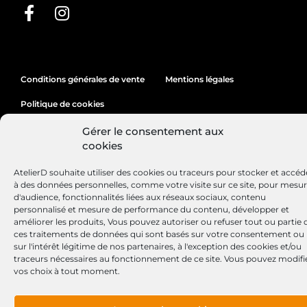
Conditions générales de vente
Mentions légales
Politique de cookies
Gérer le consentement aux
cookies
Site réalisé par
Lézards
Création
AtelierD souhaite utiliser des cookies ou traceurs pour stocker et accéd
à des données personnelles, comme votre visite sur ce site, pour mesu
d'audience, fonctionnalités liées aux réseaux sociaux, contenu
personnalisé et mesure de performance du contenu, développer et
améliorer les produits, Vous pouvez autoriser ou refuser tout ou partie 
ces traitements de données qui sont basés sur votre consentement ou
sur l'intérêt légitime de nos partenaires, à l'exception des cookies et/ou
traceurs nécessaires au fonctionnement de ce site. Vous pouvez modifi
vos choix à tout moment.