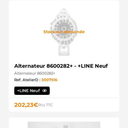
Stock sur demande
Alternateur 8600282+ - +LINE Neuf
Alternateur 8600282+
Ref. AtelierD :
3007516
+LINE Neuf
202,23
€
Prix TTC