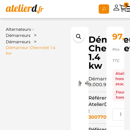
0
Alternateurs -
97,
>
Démarreurs
Démarre
>
Démarreurs
Chevrole
Démarreur Chevrolet 1.4
Prix
kw
1.4
TTC
kw
Atelier
Démarreur
hors
stock
9.000.901+
Fourni
hors st
Référence
AtelierD
:
3007700
Référence