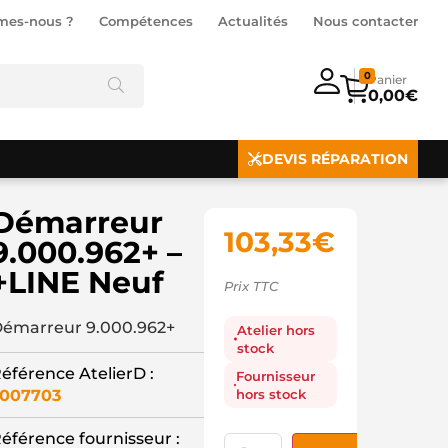
mes-nous ?
Compétences
Actualités
Nous contacter
0
0,00
€
DEVIS RÉPARATION
Démarreur
103,33
€
9.000.962+ –
+LINE Neuf
Prix TTC
émarreur 9.000.962+
Atelier hors
stock
éférence AtelierD :
Fournisseur
hors stock
007703
éférence fournisseur :