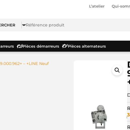
L’atelier
Qui-som
rreurs
Pièces démarreurs
Pièces alternateurs
9.000.962+ – +LINE Neuf
D
R
3
R