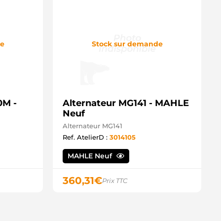
de
Stock sur demande
0M -
Alternateur MG141 - MAHLE
Neuf
Alternateur MG141
Ref. AtelierD :
3014105
MAHLE Neuf
360,31
€
Prix TTC