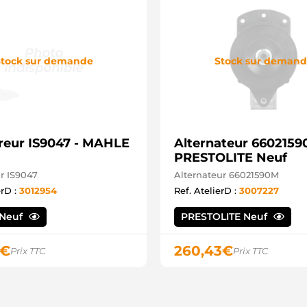
tock sur demande
Stock sur deman
eur IS9047 - MAHLE
Alternateur 6602159
PRESTOLITE Neuf
r IS9047
Alternateur 66021590M
erD :
3012954
Ref. AtelierD :
3007227
Neuf
PRESTOLITE Neuf
€
260,43
€
Prix TTC
Prix TTC