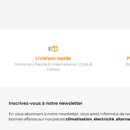
Livraison rapide
P
Domicile | France & International | Click &
Pa
Collect
Inscrivez-vous à notre newsletter
En vous abonnant à notre newsletter, vous serez informé.e de to
bonnes affaires sur nos pièces
climatisation
,
électricité
,
altern