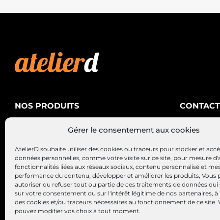
NOS PRODUITS
CONTACT
AtelierD
Climatisation
Gérer le consentement aux cookies
88200 SA
Électricité
03 29 22 3
AtelierD souhaite utiliser des cookies ou traceurs pour stocker et acc
Alternateurs – Démarreurs
contact@at
données personnelles, comme votre visite sur ce site, pour mesure d'
fonctionnalités liées aux réseaux sociaux, contenu personnalisé et me
performance du contenu, développer et améliorer les produits, Vous
autoriser ou refuser tout ou partie de ces traitements de données qui
sur votre consentement ou sur l'intérêt légitime de nos partenaires, à 
des cookies et/ou traceurs nécessaires au fonctionnement de ce site.
pouvez modifier vos choix à tout moment.