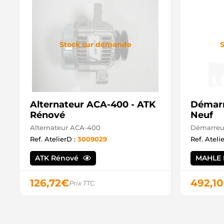
Stock sur demande
S
Alternateur ACA-400 - ATK
Démarr
Rénové
Neuf
Alternateur ACA-400
Démarreu
Ref. AtelierD :
3009029
Ref. Ateli
ATK Rénové
MAHLE 
126,72
€
492,10
Prix TTC