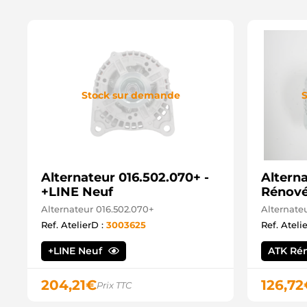
Stock sur demande
S
Alternateur 016.502.070+ -
Altern
+LINE Neuf
Rénov
Alternateur 016.502.070+
Alternate
Ref. AtelierD :
3003625
Ref. Ateli
+LINE Neuf
ATK Ré
204,21
€
126,72
Prix TTC