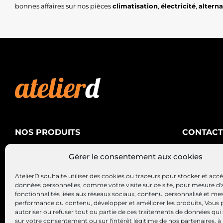
bonnes affaires sur nos pièces
climatisation
,
électricité
,
altern
NOS PRODUITS
CONTACT
AtelierD
Climatisation
Gérer le consentement aux cookies
88200 SA
Électricité
03 29 22 3
AtelierD souhaite utiliser des cookies ou traceurs pour stocker et acc
Alternateurs – Démarreurs
contact@at
données personnelles, comme votre visite sur ce site, pour mesure d'
fonctionnalités liées aux réseaux sociaux, contenu personnalisé et me
performance du contenu, développer et améliorer les produits, Vous
autoriser ou refuser tout ou partie de ces traitements de données qui
sur votre consentement ou sur l'intérêt légitime de nos partenaires, à 