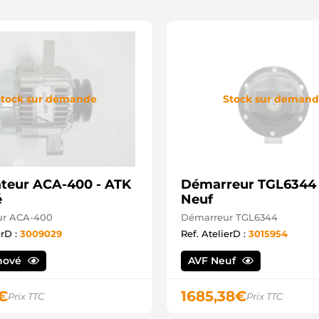
tock sur demande
Stock sur deman
ateur ACA-400 - ATK
Démarreur TGL6344 
é
Neuf
ur ACA-400
Démarreur TGL6344
erD :
3009029
Ref. AtelierD :
3015954
nové
AVF Neuf
€
1685,38
€
Prix TTC
Prix TTC