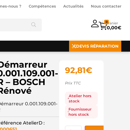
mes-nous ?
Compétences
Actualités
Nous contacter
0
0,00
€
DEVIS RÉPARATION
Démarreur
92,81
€
0.001.109.001-
R – BOSCH
Prix TTC
Rénové
Atelier hors
stock
émarreur 0.001.109.001-
R
Fournisseur
hors stock
éférence AtelierD :
000651