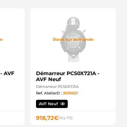
de
Stock sur demande
- AVF
Démarreur PCS0X721A -
AVF Neuf
Démarreur PCS0X721A
Ref. AtelierD :
3015021
AVF Neuf
918,72
€
Prix TTC