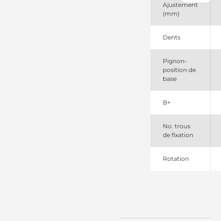
Ajustement
4793804
(mm)
Chrysler
634028082
DRI
Dents
830508082
PSH
9007045018
Pignon-
Bosch
position de
9007045018SEL
base
+line
91157100
B+
Wilson
913905
EDR
No. trous
A77210
de fixation
ATL
CS1189
HC
Rotation
DRS3905
Remy
HCS1189
HC
LRS01708
Lucas