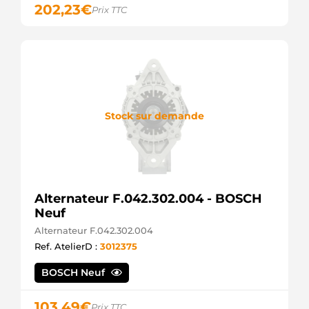
202,23
€
Prix TTC
Stock sur demande
Alternateur F.042.302.004 - BOSCH
Neuf
Alternateur F.042.302.004
Ref. AtelierD :
3012375
BOSCH Neuf
103,49
€
Prix TTC