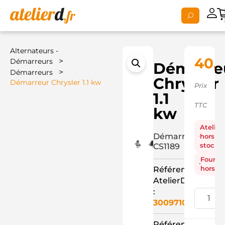
Alternateurs -
40,
>
Démarreurs
Démarre
>
Démarreurs
Chrysler
Démarreur Chrysler 1.1 kw
Prix
1.1
TTC
kw
Atelier
Démarreur
hors
stock
CS1189
Fourni
hors st
Référence
AtelierD
:
3009710
Référence