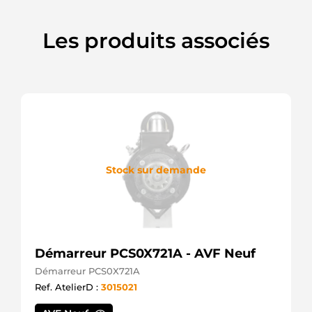
SR6521X
Bosch
(USA)
Les produits associés
Stock sur demande
Démarreur PCS0X721A - AVF Neuf
Démarreur PCS0X721A
Ref. AtelierD :
3015021