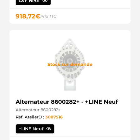
AVF Neuf
918,72
€
Prix TTC
Stock sur demande
Alternateur 8600282+ - +LINE Neuf
Alternateur 8600282+
Ref. AtelierD :
3007516
+LINE Neuf