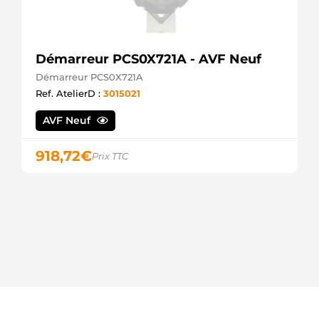
Démarreur PCS0X721A - AVF Neuf
Démarreur PCS0X721A
Ref. AtelierD :
3015021
AVF Neuf
918,72
€
Prix TTC