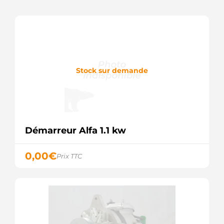
26172L
Lucas
320001112
DRI
81712422
New
Holland
830029113
Stock sur demande
PSH
91178856
Wilson
CS100
HC
E1AD1N11000C
Démarreur Alfa 1.1 kw
Ford
E1ADDN11000C
Ford
0,00
€
Prix TTC
E1ADDN11000D
Ford
E1ADDNC
Ford
E7ADDND
Ford
LRS00143
Lucas