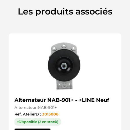
D7R48SEL
+line
Les produits associés
DRS3908
Remy
F042202525
Bosch
F042S07010
Bosch
HCS1281
HC
LRS01702
Lucas
N5215051
Nipparts
OSM11086
Optimum
STR4704
Unipoint
STRH141
Alternateur NAB-901+ - +LINE Neuf
Unipoint
Alternateur NAB-901+
Ref. AtelierD :
3015006
Disponible (2 en stock)