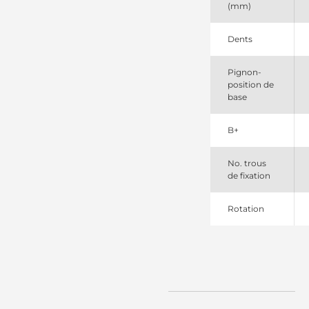
(mm)
Valeo
455972
Valeo
Dents
4750SP
Spidan
Pignon-
7711134793
position de
Renault
base
8080184F
Friesen
810517113
B+
PSH
8200064465
Renault
No. trous
8602274
de fixation
Volvo
944280801840
Rotation
Magneti
Marelli
A77970
ATL
CS1281
HC
D7R48
Valeo