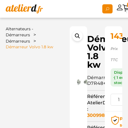
Alternateurs -
143,
>
Démarreurs
Démarre
>
Démarreurs
Volvo
Démarreur Volvo 1.8 kw
Prix
1.8
TTC
kw
Dispon
Démarreur
( 1 en
stock )
D7R48+
Référence
AtelierD
:
3009982
Pai
séc
Référence