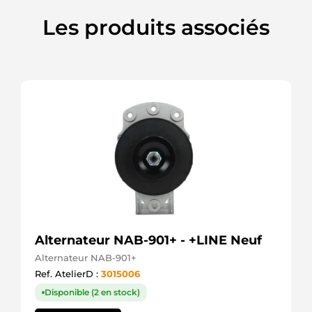
Lucas
27537
Les produits associés
Lucas
27537B
Lucas
27541B
Lucas
27559
Lucas
27629
Lucas
2873A103
Perkins
443115142702
Magneton
650009103
PSH
690009103
PSH
Alternateur NAB-901+ - +LINE Neuf
71409000
JCB
Alternateur NAB-901+
(J.C.Bamford)
Ref. AtelierD :
3015006
71414300
JCB
Disponible (2 en stock)
(J.C.Bamford)