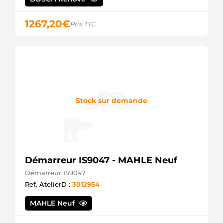
LRS01372
Lucas
LRS01373
1267,20
€
Prix TTC
Lucas
LRS01374
Lucas
LRS01375
Lucas
LRS01378
Lucas
LRS01379
Stock sur demande
Lucas
LRS137
Lucas
LRS137SEL
+line
LRS305
Lucas
Démarreur IS9047 - MAHLE Neuf
NSB529
Lucas
Démarreur IS9047
S114
Ref. AtelierD :
3012954
Leyland
SM1303
MAHLE Neuf