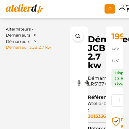
Alternateurs -
199,
>
Démarreurs
Démarre
>
Démarreurs
JCB
Démarreur JCB 2.7 kw
Prix
2.7
TTC
kw
Dispon
Démarreur
( 2 en
stock )
LRS137+
Référence
AtelierD
:
3013336
Pai
séc
Référence