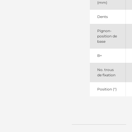
(mm)
Elstock
251022
Elstock
Dents
25372
Remy
Pignon-
26295
position de
Lucas
base
26295A
Lucas
26358
B+
Lucas
26358A
Lucas
No. trous
26358D
de fixation
Lucas
26374
Position (°)
Lucas
26408
Lucas
27479
Lucas
27503
Lucas
27519