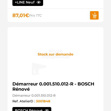
913463
+LINE Neuf
EDR
9142702
Magneton
87,01
€
Prix TTC
9142702SEL
+line
9144702
Magneton
A71440
ATL
AL35519
John
Stock sur demande
Deere
CS948
HC
DRS3463
Remy
JST1006
HC
Démarreur 0.001.510.012-R - BOSCH
LRS00137
Rénové
Lucas
LRS00162
Démarreur 0.001.510.012-R
Lucas
Ref. AtelierD :
3001848
LRS00305
Lucas
BOSCH Rénové