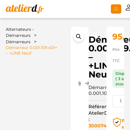
Alternateurs -
95,
>
Démarreurs
Démarre
>
Démarreurs
0.001.109
Démarreur 0.001.109.401+
Prix
– +LINE Neuf
–
TTC
+LINE
Neuf
Dispon
( 3 en
stock )
Démarreur
0.001.109.401+
Référence
AtelierD
:
Pai
3000745
séc