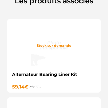
Les produits associés
68100366AA
Chrysler
8080436F
Friesen
830927102
PSH
910608
EDR
DRS0608
Remy
Stock sur demande
LRS02622
Lucas
Alternateur Bearing Liner Kit
59,14
€
Prix TTC