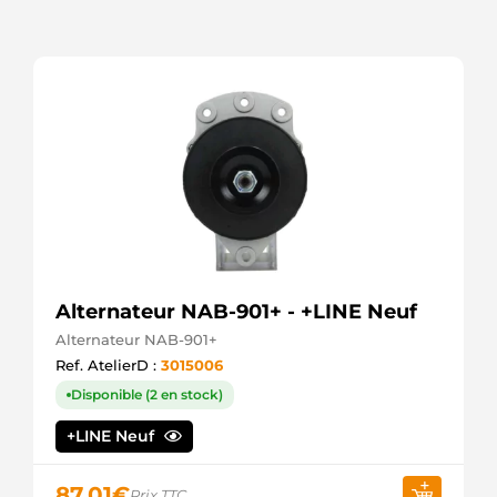
Valeo
8015470F
Friesen
9141412
Magneton
943251437
Magneti
Marelli
A15470
ATL
CS574
HC
DRS5470
Remy
HCS574
HC
Alternateur NAB-901+ - +LINE Neuf
IS0844
Alternateur NAB-901+
Mahle
LRS00895
Ref. AtelierD :
3015006
Lucas
Disponible (2 en stock)
MS306
Mahle
+LINE Neuf
S27007
Hitachi
87,01
€
Prix TTC