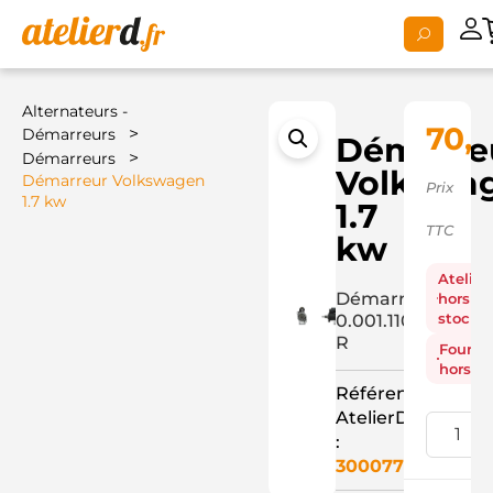
Alternateurs -
70,
>
Démarreurs
Démarre
>
Démarreurs
Volkswa
Démarreur Volkswagen
Prix
1.7 kw
1.7
TTC
kw
Atelier
Démarreur
hors
stock
0.001.110.031-
R
Fourni
hors st
Référence
AtelierD
:
3000773