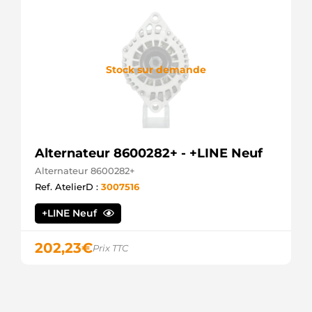
Stock sur demande
Alternateur 8600282+ - +LINE Neuf
Alternateur 8600282+
Ref. AtelierD :
3007516
+LINE Neuf
202,23
€
Prix TTC