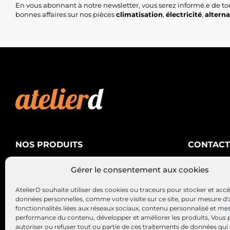
En vous abonnant à notre newsletter, vous serez informé.e de to
bonnes affaires sur nos pièces
climatisation
,
électricité
,
altern
NOS PRODUITS
CONTACT
AtelierD
Climatisation
Gérer le consentement aux cookies
88200 SA
Électricité
03 29 22 3
AtelierD souhaite utiliser des cookies ou traceurs pour stocker et acc
Alternateurs – Démarreurs
contact@at
données personnelles, comme votre visite sur ce site, pour mesure d'
fonctionnalités liées aux réseaux sociaux, contenu personnalisé et me
performance du contenu, développer et améliorer les produits, Vous
autoriser ou refuser tout ou partie de ces traitements de données qui