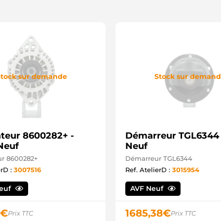
tock sur demande
Stock sur deman
ateur 8600282+ -
Démarreur TGL6344 
Neuf
Neuf
ur 8600282+
Démarreur TGL6344
erD :
3007516
Ref. AtelierD :
3015954
Neuf
AVF Neuf
€
1685,38
€
Prix TTC
Prix TTC