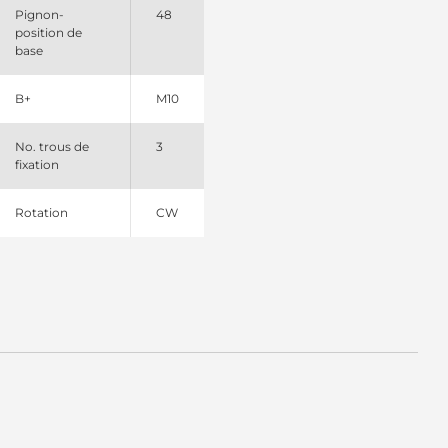
Pignon-
48
position de
base
B+
M10
No. trous de
3
fixation
Rotation
CW