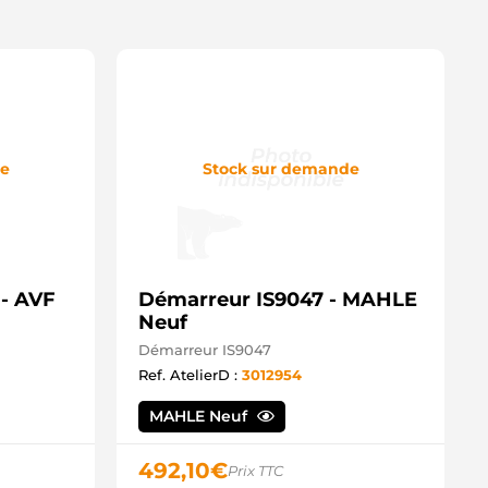
de
Stock sur demande
- AVF
Démarreur IS9047 - MAHLE
Neuf
Démarreur IS9047
Ref. AtelierD :
3012954
MAHLE Neuf
492,10
€
Prix TTC