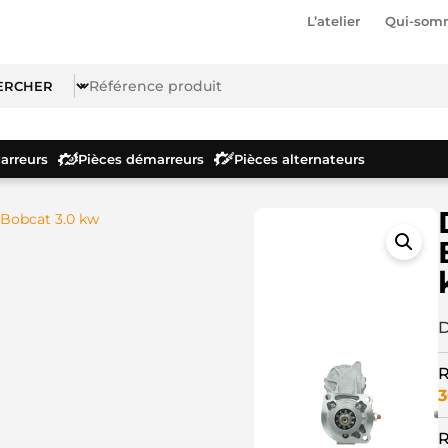
L’atelier
Qui-som
rreurs
Pièces démarreurs
Pièces alternateurs
Bobcat 3.0 kw
D
R
3
R