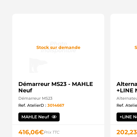
Stock sur demande
S
Démarreur MS23 - MAHLE
Altern
Neuf
+LINE 
Démarreur MS23
Alternate
Ref. AtelierD :
3014667
Ref. Ateli
MAHLE Neuf
+LINE 
416,06
€
202,23
Prix TTC