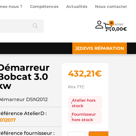
mes-nous ?
Compétences
Actualités
Nous contacter
0
0,00
€
DEVIS RÉPARATION
Démarreur
432,21
€
Bobcat 3.0
kw
Prix TTC
émarreur DSN2012
Atelier hors
stock
éférence AtelierD :
Fournisseur
hors stock
012017
éférence fournisseur :