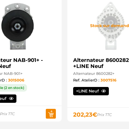
Stock sur deman
ateur NAB-901+ -
Alternateur 8600282
Neuf
+LINE Neuf
ur NAB-901+
Alternateur 8600282+
erD :
3015006
Ref. AtelierD :
3007516
le (2 en stock)
+LINE Neuf
Neuf
202,23
€
Prix TTC
Prix TTC