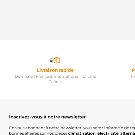
Livraison rapide
P
Domicile | France & International | Click &
Pa
Collect
Inscrivez-vous à notre newsletter
En vous abonnant à notre newsletter, vous serez informé.e de to
bonnes affaires sur nos pièces
climatisation
,
électricité
,
altern