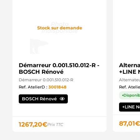
Stock sur demande
Démarreur 0.001.510.012-R -
Altern
BOSCH Rénové
+LINE 
Démarreur 0.001.510.012-R
Alternate
Ref. AtelierD :
3001848
Ref. Ateli
Disponib
BOSCH Rénové
+LINE 
87,01
€
1267,20
€
Prix TTC