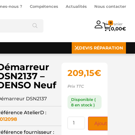
mes-nous ?
Compétences
Actualités
Nous contacter
0
0,00
€
DEVIS RÉPARATION
Démarreur
209,15
€
DSN2137 –
DENSO Neuf
Prix TTC
émarreur DSN2137
Disponible (
8 en stock )
éférence AtelierD :
012098
Ajouter au panie
éférence fournisseur :