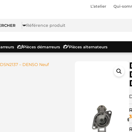
L’atelier
Qui-som
rreurs
Pièces démarreurs
Pièces alternateurs
 DSN2137 – DENSO Neuf
D
R
3
R