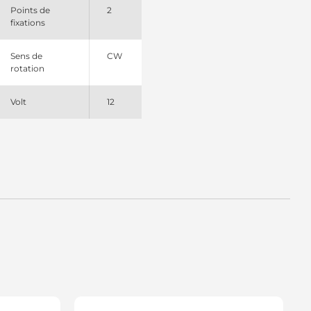
EM6012166 ADI
Points de
2
RS0969 Remy
fixations
SN2137 Denso
RS02709 Lucas
Sens de
CW
TR6116sa Electrolog
rotation
Volt
12