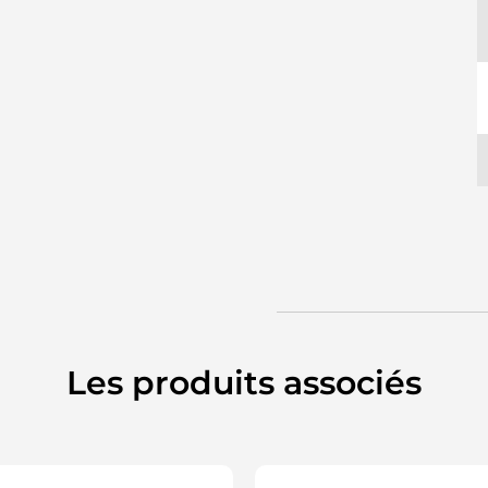
D
D
D
L
S
Les produits associés