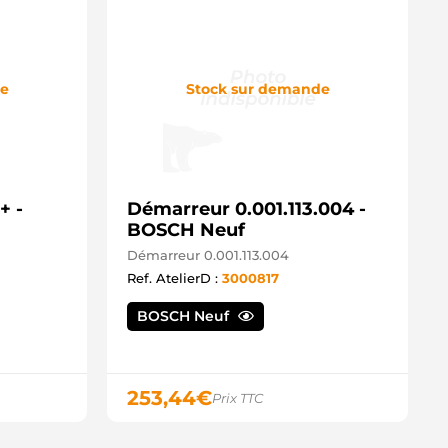
de
Stock sur demande
+ -
Démarreur 0.001.113.004 -
BOSCH Neuf
Démarreur 0.001.113.004
Ref. AtelierD :
3000817
BOSCH Neuf
253,44
€
Prix TTC