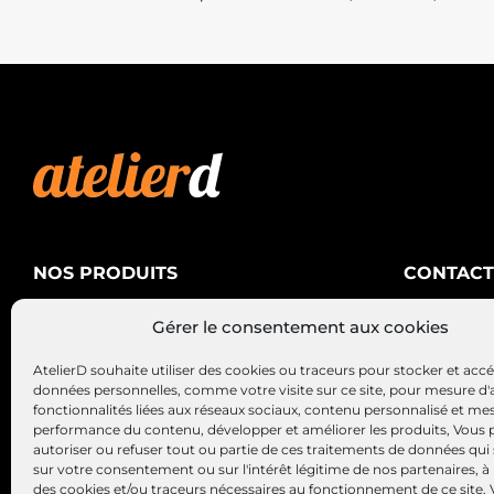
NOS PRODUITS
CONTACT
AtelierD
Climatisation
Gérer le consentement aux cookies
88200 SA
Électricité
03 29 22 3
AtelierD souhaite utiliser des cookies ou traceurs pour stocker et acc
Alternateurs – Démarreurs
contact@at
données personnelles, comme votre visite sur ce site, pour mesure d'
fonctionnalités liées aux réseaux sociaux, contenu personnalisé et me
performance du contenu, développer et améliorer les produits, Vous
autoriser ou refuser tout ou partie de ces traitements de données qui
sur votre consentement ou sur l'intérêt légitime de nos partenaires, à 
des cookies et/ou traceurs nécessaires au fonctionnement de ce site.