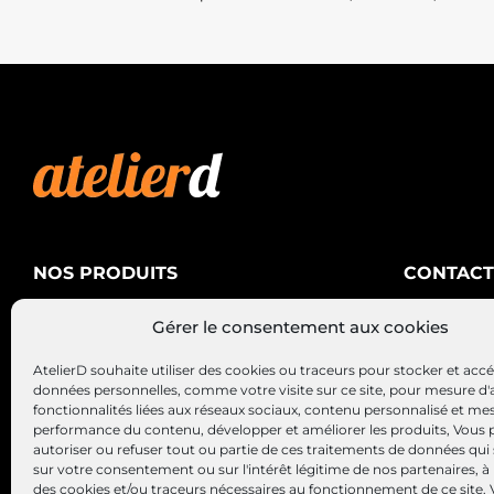
NOS PRODUITS
CONTACT
AtelierD
Climatisation
Gérer le consentement aux cookies
88200 SA
Électricité
03 29 22 3
AtelierD souhaite utiliser des cookies ou traceurs pour stocker et acc
Alternateurs – Démarreurs
contact@at
données personnelles, comme votre visite sur ce site, pour mesure d'
fonctionnalités liées aux réseaux sociaux, contenu personnalisé et me
performance du contenu, développer et améliorer les produits, Vous
autoriser ou refuser tout ou partie de ces traitements de données qui
sur votre consentement ou sur l'intérêt légitime de nos partenaires, à 
des cookies et/ou traceurs nécessaires au fonctionnement de ce site.