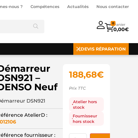
mes-nous ?
Compétences
Actualités
Nous contacter
0
0,00
€
DEVIS RÉPARATION
Démarreur
188,68
€
DSN921 –
DENSO Neuf
Prix TTC
émarreur DSN921
Atelier hors
stock
éférence AtelierD :
Fournisseur
hors stock
012106
éférence fournisseur :