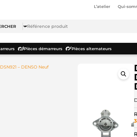
L’atelier
Qui-som
rreurs
Pièces démarreurs
Pièces alternateurs
 DSN921 – DENSO Neuf
D
R
3
R