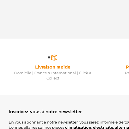
Livraison rapide
P
Domicile | France & International | Click &
Pa
Collect
Inscrivez-vous à notre newsletter
En vous abonnant à notre newsletter, vous serez informé.e de to
bonnes affaires sur nos pièces
climatisation
,
électricité
,
altern