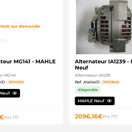
tock sur demande
ateur MG141 - MAHLE
Alternateur IA1239 
Neuf
ur MG141
Alternateur IA1239
erD :
3014105
Ref. AtelierD :
3012845
Disponible
Neuf
MAHLE Neuf
2096,16
€
€
Prix TTC
Prix TTC