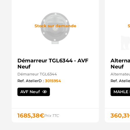
Stock sur demande
S
Démarreur TGL6344 - AVF
Altern
Neuf
Neuf
Démarreur TGL6344
Alternate
Ref. AtelierD :
3015954
Ref. Ateli
AVF Neuf
MAHLE 
1685,38
€
360,31
Prix TTC