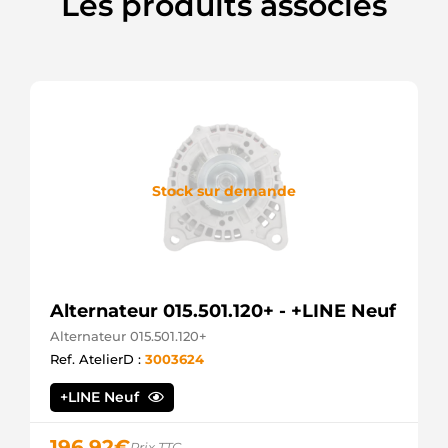
Les produits associés
Stock sur demande
Alternateur 015.501.120+ - +LINE Neuf
Alternateur 015.501.120+
Ref. AtelierD :
3003624
+LINE Neuf
196,92
€
Prix TTC