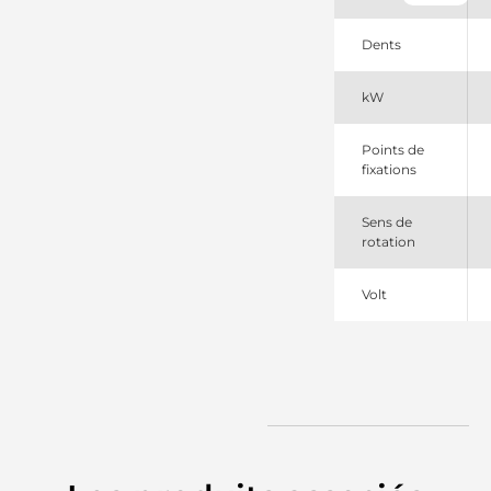
CEVAM
338053132
Dents
DRI
36002980
Volvo
kW
36012434
Volvo
438306
Points de
Valeo
fixations
458724
Valeo
Sens de
810543133
rotation
PSH
910994
EDR
Volt
ESW2027HE
Valeo
ESW22E3
Valeo
LRS03813
Lucas