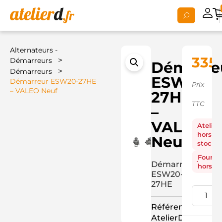
Alternateurs -
335
>
Démarreurs
Démarre
>
Démarreurs
ESW20-
Démarreur ESW20-27HE
Prix
– VALEO Neuf
27HE
TTC
–
VALEO
Atelier
hors
Neuf
stock
Fourni
Démarreur
hors st
ESW20-
27HE
Référence
AtelierD