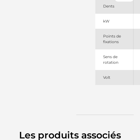
M9T68971
Dents
Mitsubishi
M9T68971AM
Mitsubishi
kW
Points de
fixations
Sens de
rotation
Volt
Les produits associés