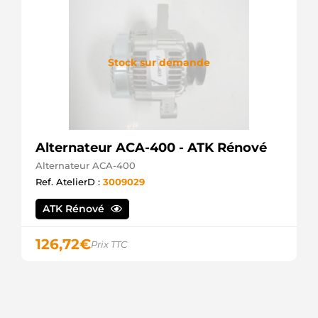
Stock sur demande
Alternateur ACA-400 - ATK Rénové
Alternateur ACA-400
Ref. AtelierD :
3009029
ATK Rénové
126,72
€
Prix TTC