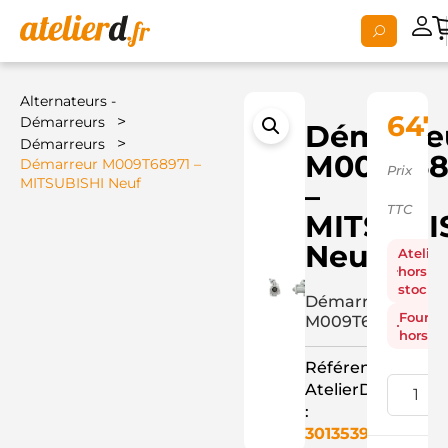
Alternateurs -
647
>
Démarreurs
Démarre
>
Démarreurs
M009T68
Démarreur M009T68971 –
Prix
MITSUBISHI Neuf
–
TTC
MITSUBI
Neuf
Atelier
hors
stock
Démarreur
Fourni
M009T68971
hors st
Référence
AtelierD
:
3013539