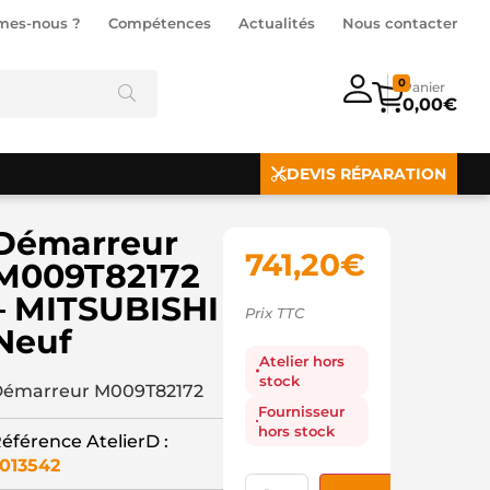
mes-nous ?
Compétences
Actualités
Nous contacter
0
0,00
€
DEVIS RÉPARATION
Démarreur
741,20
€
M009T82172
– MITSUBISHI
Prix TTC
Neuf
Atelier hors
stock
émarreur M009T82172
Fournisseur
hors stock
éférence AtelierD :
013542