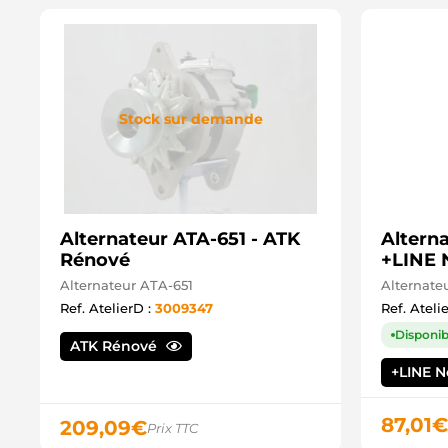
Stock sur demande
Alternateur ATA-651 - ATK
Altern
Rénové
+LINE 
Alternateur ATA-651
Alternate
Ref. AtelierD :
3009347
Ref. Ateli
Disponib
ATK Rénové
+LINE 
87,01
€
209,09
€
Prix TTC