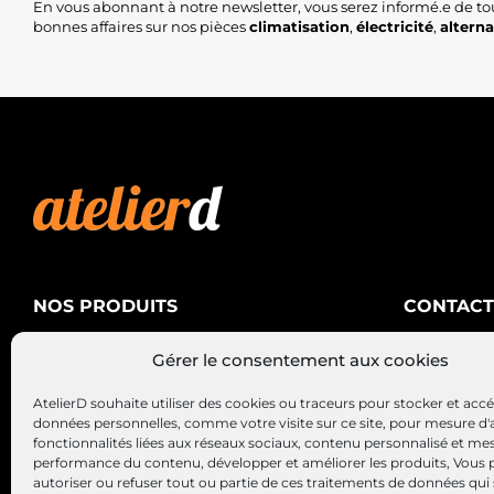
En vous abonnant à notre newsletter, vous serez informé.e de to
bonnes affaires sur nos pièces
climatisation
,
électricité
,
altern
NOS PRODUITS
CONTACT
AtelierD
Climatisation
Gérer le consentement aux cookies
88200 SA
Électricité
03 29 22 3
AtelierD souhaite utiliser des cookies ou traceurs pour stocker et acc
Alternateurs – Démarreurs
contact@at
données personnelles, comme votre visite sur ce site, pour mesure d'
fonctionnalités liées aux réseaux sociaux, contenu personnalisé et me
performance du contenu, développer et améliorer les produits, Vous
autoriser ou refuser tout ou partie de ces traitements de données qui