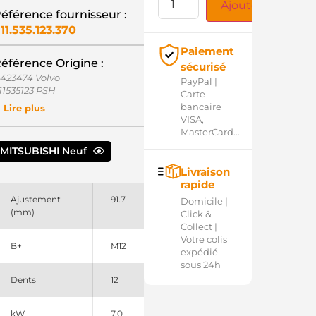
Ajouter au panie
éférence fournisseur :
11.535.123.370
Paiement
éférence Origine :
sécurisé
1423474 Volvo
PayPal |
11535123 PSH
Carte
10955 EDR
bancaire
Lire plus
RS0955 Remy
VISA,
009T82172 Mitsubishi
MasterCard...
009T82172AM Mitsubishi
MITSUBISHI Neuf
9T82172 Mitsubishi
9T82172AM Mitsubishi
Livraison
rapide
Ajustement
91.7
Domicile |
(mm)
Click &
Collect |
Votre colis
B+
M12
expédié
sous 24h
Dents
12
kW
7.0