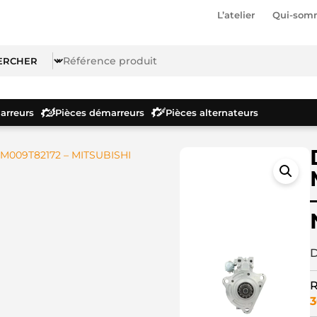
L’atelier
Qui-som
rreurs
Pièces démarreurs
Pièces alternateurs
M009T82172 – MITSUBISHI
D
R
3