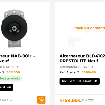
Stock sur deman
ateur NAB-901+ -
Alternateur BLD4102
Neuf
PRESTOLITE Neuf
ur NAB-901+
Alternateur BLD4102H
erD :
3015006
Ref. AtelierD :
3009436
le (2 en stock)
PRESTOLITE Neuf
Neuf
4159,89
€
Prix TTC
Prix TTC