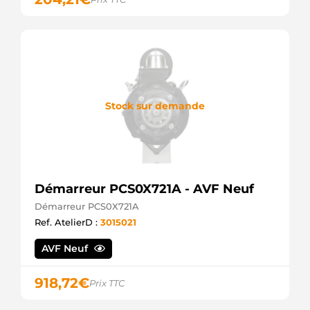
Stock sur demande
Démarreur PCS0X721A - AVF Neuf
Démarreur PCS0X721A
Ref. AtelierD :
3015021
AVF Neuf
918,72
€
Prix TTC