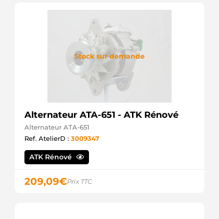
Stock sur demande
Alternateur ATA-651 - ATK Rénové
Alternateur ATA-651
Ref. AtelierD :
3009347
ATK Rénové
209,09
€
Prix TTC