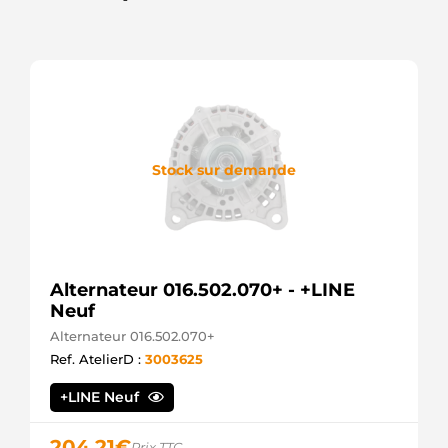
Stock sur demande
Alternateur 016.502.070+ - +LINE
Neuf
Alternateur 016.502.070+
Ref. AtelierD :
3003625
+LINE Neuf
204,21
€
Prix TTC