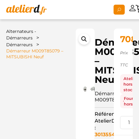
Alternateurs -
708
>
Démarreurs
Démarre
>
Démarreurs
M009T85
Démarreur M009T85079 –
Prix
MITSUBISHI Neuf
–
TTC
MITSUBI
Neuf
Atelier
hors
stock
Démarreur
Fourni
M009T85079
hors st
Référence
AtelierD
:
3013554