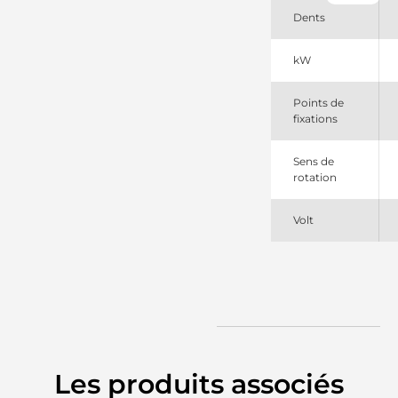
M9T85079
Dents
Mitsubishi
M9T85079AM
Mitsubishi
kW
Points de
fixations
Sens de
rotation
Volt
Les produits associés