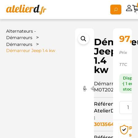
Alternateurs -
97,
>
Démarreurs
Démarre
>
Démarreurs
Jeep
Démarreur Jeep 1.4 kw
Prix
1.4
TTC
kw
Dispon
Démarreur
( 1 en
stock )
M0T20272+
Référence
AtelierD
:
3013564
Pai
séc
Référence