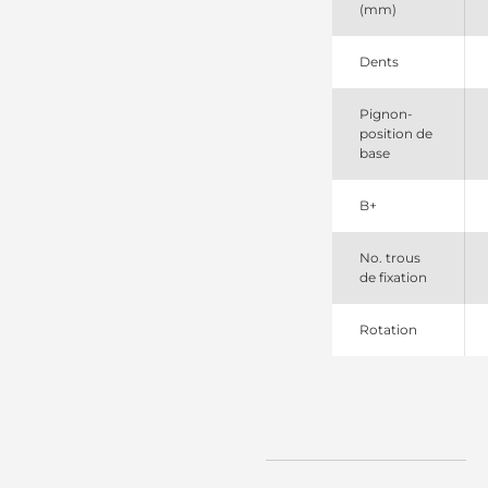
(mm)
830953112
PSH
LRS04146
Dents
Lucas
M000T20272
Pignon-
Mitsubishi
position de
M000T20272ZC
base
Mitsubishi
M0T20272
Mitsubishi
B+
M0T20272SEL
+line
M0T20272ZC
No. trous
Mitsubishi
de fixation
M900256
DuBois
Rotation
SR6455N
Bosch
(USA)
SR6455X
Bosch
(USA)