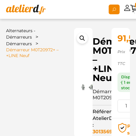
Alternateurs -
91,5
>
Démarreurs
Démarre
>
Démarreurs
M0T2097
Démarreur M0T20972+ –
Prix
+LINE Neuf
–
TTC
+LINE
Neuf
Dispon
( 1 en
stock )
Démarreur
M0T20972+
Référence
AtelierD
:
Pai
3013569
séc