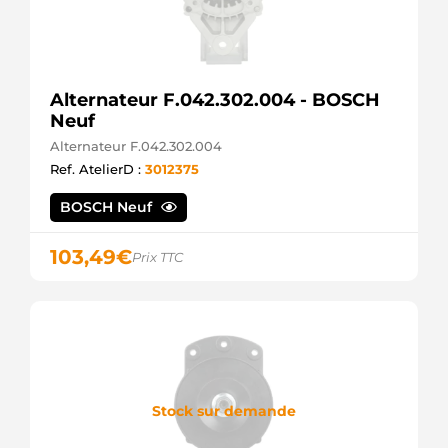
Alternateur F.042.302.004 - BOSCH
Neuf
Alternateur F.042.302.004
Ref. AtelierD :
3012375
BOSCH Neuf
103,49
€
Prix TTC
Stock sur demande