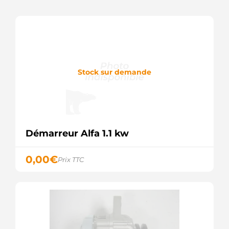
M0T20972
Mitsubishi
M0T20972SEL
+line
M0T20972ZC
Mitsubishi
SR6462N
Bosch
Stock sur demande
(USA)
SR6462X
Bosch
(USA)
STR5310sa
Electrolog
Démarreur Alfa 1.1 kw
0,00
€
Prix TTC