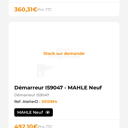
360,31
€
Prix TTC
Stock sur demande
Démarreur IS9047 - MAHLE Neuf
Démarreur IS9047
Ref. AtelierD :
3012954
MAHLE Neuf
492,10
€
Prix TTC