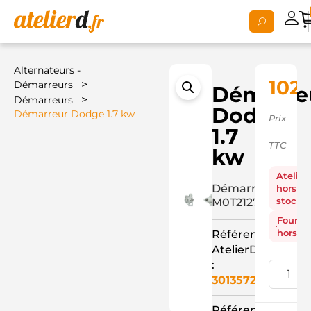
Alternateurs -
102,
>
Démarreurs
Démarre
>
Démarreurs
Dodge
Démarreur Dodge 1.7 kw
Prix
1.7
TTC
kw
Atelier
Démarreur
hors
stock
M0T21271+
Fourni
hors st
Référence
AtelierD
:
3013572
Référence