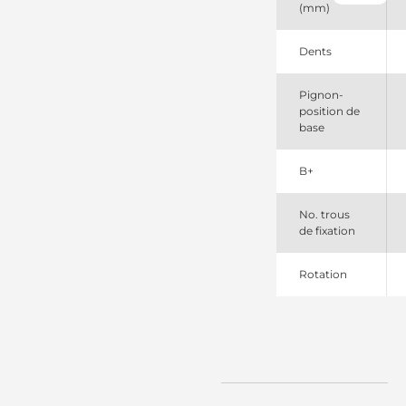
(mm)
M0T21271SEL
+line
M0T21271ZC
Dents
Mitsubishi
M0T21271ZCKD
Pignon-
Mitsubishi
position de
base
B+
No. trous
de fixation
Rotation