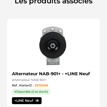
Les produits associés
Lucas
M000T91181
Mitsubishi
M000T91181ZC
Mitsubishi
M000T91182
Mitsubishi
M0T91181
Mitsubishi
M0T91181ZC
Mitsubishi
M0T91182
Mitsubishi
M0T91182SEL
+line
M1T84981
Mitsubishi
Alternateur NAB-901+ - +LINE Neuf
SR6423N
Alternateur NAB-901+
Bosch
(USA)
Ref. AtelierD :
3015006
SR6423X
Disponible (2 en stock)
Bosch
(USA)
+LINE Neuf
STR5073sa
Electrolog