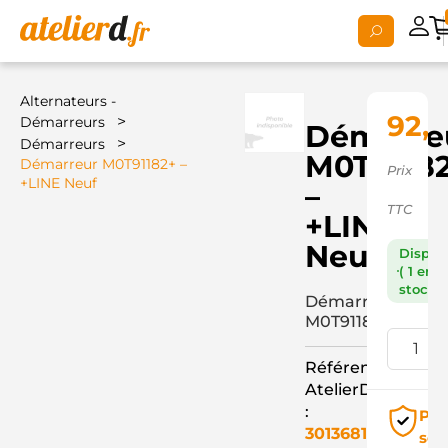
Alternateurs -
92,
>
Démarreurs
Démarre
>
Démarreurs
M0T9118
Démarreur M0T91182+ –
Prix
+LINE Neuf
–
TTC
+LINE
Neuf
Dispon
( 1 en
stock )
Démarreur
M0T91182+
Référence
AtelierD
:
Pai
3013681
séc