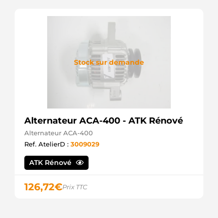
Stock sur demande
Alternateur ACA-400 - ATK Rénové
Alternateur ACA-400
Ref. AtelierD :
3009029
ATK Rénové
126,72
€
Prix TTC