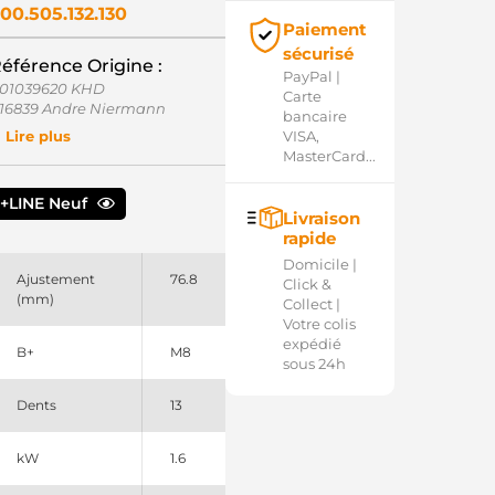
00.505.132.130
Paiement
sécurisé
éférence Origine :
PayPal |
01039620 KHD
Carte
16839 Andre Niermann
bancaire
06305 FARC
VISA,
Lire plus
13995 Cargo
MasterCard...
7227001 KHD
992334 Remy
+LINE Neuf
54270 Elstock
Livraison
1B6600100 Mitsubishi
rapide
1B6600101 Mitsubishi
Domicile |
26048132 DRI
Ajustement
76.8
Click &
139 CEVAM
(mm)
Collect |
00505132 PSH
Votre colis
1273518 Wilson
expédié
CS169 ATK
B+
M8
sous 24h
CS188 ATK
RS0896 Delco
Dents
13
RS02597 Lucas
RS2597 Lucas
001T68281 Mitsubishi
kW
1.6
001T68282 Mitsubishi
1T68281 Mitsubishi