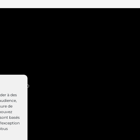
INT-NABORD
4 47
éder à des
elierd.fr
audience,
sure de
 pouvez
 sont basés
l'exception
 Vous