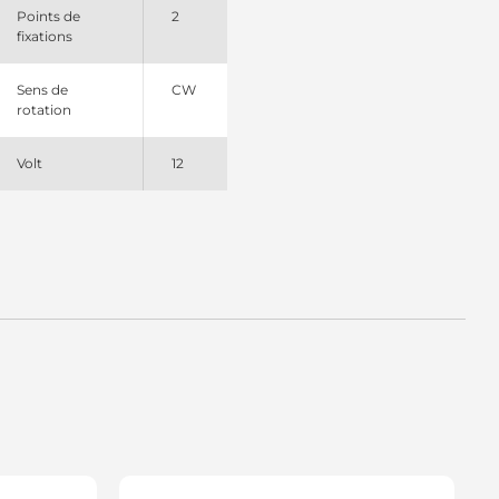
1T68281SEL +line
Points de
2
fixations
Sens de
CW
rotation
Volt
12