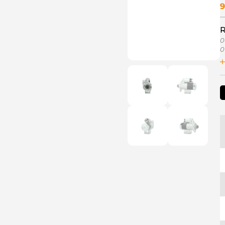
9
R
0
0
1
1
1
1
2
3
3
6
8
9
9
A
A
D
L
L
M
M
M