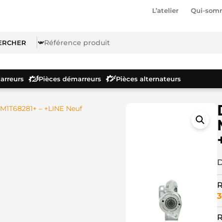
L’atelier
Qui-som
rreurs
Pièces démarreurs
Pièces alternateurs
M1T68281+ – +LINE Neuf
D
R
3
R