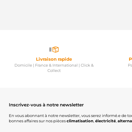
Livraison rapide
P
Domicile | France & International | Click &
Pa
Collect
Inscrivez-vous à notre newsletter
En vous abonnant à notre newsletter, vous serez informé.e de to
bonnes affaires sur nos pièces
climatisation
,
électricité
,
altern