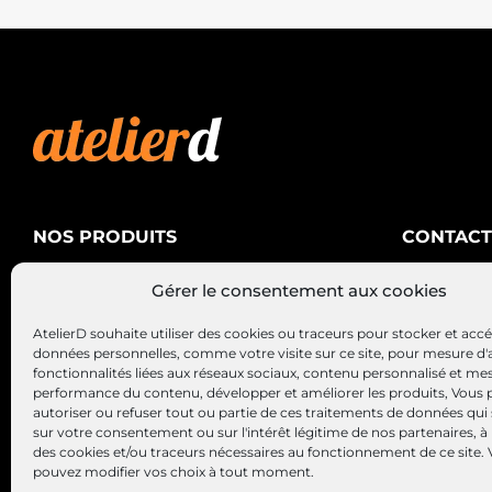
NOS PRODUITS
CONTACT
AtelierD
Climatisation
Gérer le consentement aux cookies
88200 SA
Électricité
03 29 22 3
AtelierD souhaite utiliser des cookies ou traceurs pour stocker et acc
Alternateurs – Démarreurs
contact@at
données personnelles, comme votre visite sur ce site, pour mesure d'
fonctionnalités liées aux réseaux sociaux, contenu personnalisé et me
performance du contenu, développer et améliorer les produits, Vous
autoriser ou refuser tout ou partie de ces traitements de données qui
sur votre consentement ou sur l'intérêt légitime de nos partenaires, à 
des cookies et/ou traceurs nécessaires au fonctionnement de ce site.
pouvez modifier vos choix à tout moment.