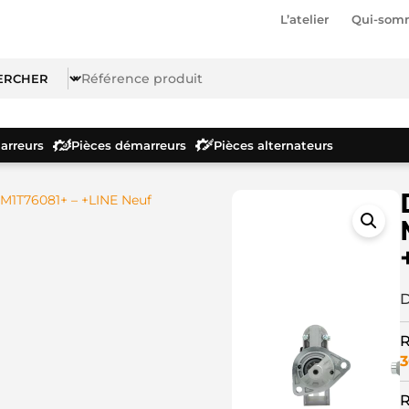
L’atelier
Qui-som
rreurs
Pièces démarreurs
Pièces alternateurs
M1T76081+ – +LINE Neuf
D
R
3
R