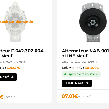
tock sur demande
teur F.042.302.004 -
Alternateur NAB-901
 Neuf
+LINE Neuf
ur F.042.302.004
Alternateur NAB-901+
erD :
3012375
Ref. AtelierD :
3015006
Disponible (2 en stock)
 Neuf
+LINE Neuf
87,01
€
€
Prix TTC
Prix TTC