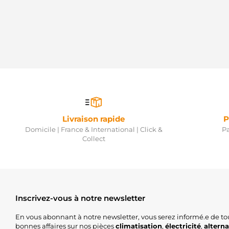
Livraison rapide
P
Domicile | France & International | Click &
Pa
Collect
Inscrivez-vous à notre newsletter
En vous abonnant à notre newsletter, vous serez informé.e de to
bonnes affaires sur nos pièces
climatisation
,
électricité
,
altern