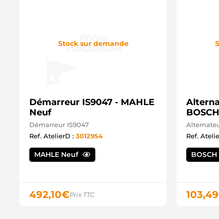
Stock sur demande
S
Démarreur IS9047 - MAHLE
Alterna
Neuf
BOSCH
Démarreur IS9047
Alternate
Ref. AtelierD :
3012954
Ref. Ateli
MAHLE Neuf
BOSCH
492,10
€
103,49
Prix TTC