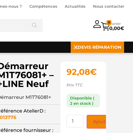
mes-nous ?
Compétences
Actualités
Nous contacter
0
0,00
€
DEVIS RÉPARATION
Démarreur
92,08
€
M1T76081+ –
+LINE Neuf
Prix TTC
émarreur M1T76081+
Disponible (
2 en stock )
éférence AtelierD :
013776
Ajouter au panie
éférence fournisseur :