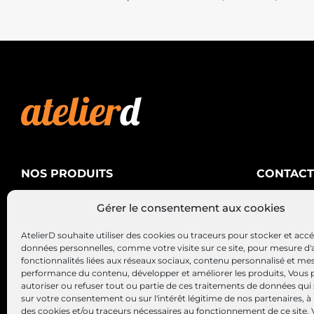
NOS PRODUITS
CONTACT
AtelierD
Climatisation
Gérer le consentement aux cookies
88200 SA
Électricité
03 29 22 3
AtelierD souhaite utiliser des cookies ou traceurs pour stocker et acc
Alternateurs – Démarreurs
contact@at
données personnelles, comme votre visite sur ce site, pour mesure d'
fonctionnalités liées aux réseaux sociaux, contenu personnalisé et me
performance du contenu, développer et améliorer les produits, Vous
autoriser ou refuser tout ou partie de ces traitements de données qui
sur votre consentement ou sur l'intérêt légitime de nos partenaires, à 
des cookies et/ou traceurs nécessaires au fonctionnement de ce site.