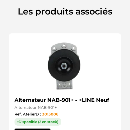
Mitsubishi
M1T77777ZC
Les produits associés
Mitsubishi
M1T77781
Mitsubishi
M1T77781SEL
+line
SR6508N
Bosch
(USA)
SR6508X
Bosch
(USA)
Alternateur NAB-901+ - +LINE Neuf
Alternateur NAB-901+
Ref. AtelierD :
3015006
Disponible (2 en stock)