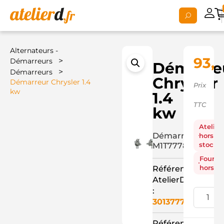
Alternateurs -
93,
>
Démarreurs
Démarre
>
Démarreurs
Chrysler
Démarreur Chrysler 1.4
Prix
kw
1.4
TTC
kw
Atelier
Démarreur
hors
stock
M1T77781+
Fourni
hors st
Référence
AtelierD
:
3013777
Référence