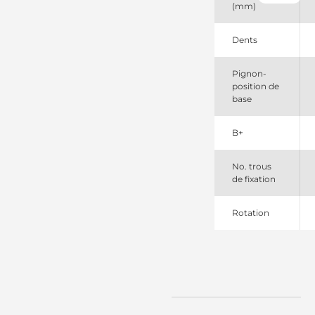
(mm)
Elstock
4609011
Chrysler
Dents
634013102
DRI
Pignon-
830542103
position de
PSH
base
91273158
Wilson
91273167
B+
Wilson
DRS0755
Remy
No. trous
F042001035
de fixation
Bosch
LRS01751
Rotation
Lucas
M001T77777
Mitsubishi
M001T77777ZC
Mitsubishi
M001T77781
Mitsubishi
M1T77777