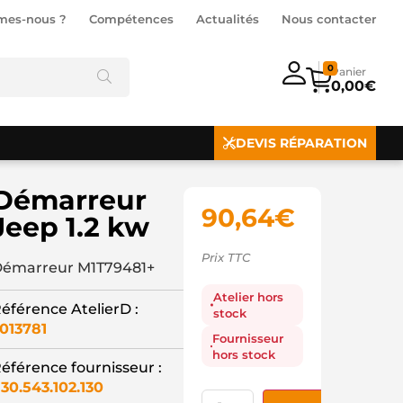
mes-nous ?
Compétences
Actualités
Nous contacter
0
0,00
€
DEVIS RÉPARATION
Démarreur
90,64
€
Jeep 1.2 kw
Prix TTC
émarreur M1T79481+
Atelier hors
éférence AtelierD :
stock
013781
Fournisseur
hors stock
éférence fournisseur :
30.543.102.130