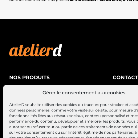
NOS PRODUITS
CONTACT
AtelierD
Climatisation
Gérer le consentement aux cookies
88200 SA
Électricité
03 29 22 3
AtelierD souhaite utiliser des cookies ou traceurs pour stocker et acc
Alternateurs – Démarreurs
contact@at
données personnelles, comme votre visite sur ce site, pour mesure d'
fonctionnalités liées aux réseaux sociaux, contenu personnalisé et me
performance du contenu, développer et améliorer les produits, Vous
autoriser ou refuser tout ou partie de ces traitements de données qui
sur votre consentement ou sur l'intérêt légitime de nos partenaires, à 
des cookies et/ou traceurs nécessaires au fonctionnement de ce site.