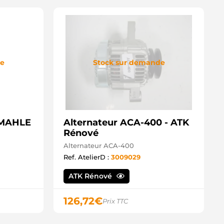
de
Stock sur demande
- MAHLE
Alternateur ACA-400 - ATK
Rénové
Alternateur ACA-400
Ref. AtelierD :
3009029
ATK Rénové
126,72
€
Prix TTC