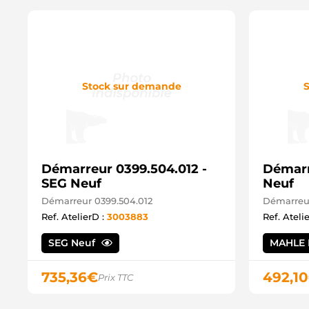
Stock sur demande
S
Démarreur 0399.504.012 -
Démarr
SEG Neuf
Neuf
Démarreur 0399.504.012
Démarreu
Ref. AtelierD :
3003883
Ref. Ateli
SEG Neuf
MAHLE 
735,36
€
492,10
Prix TTC