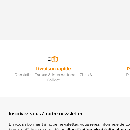
Livraison rapide
P
Domicile | France & International | Click &
Pa
Collect
Inscrivez-vous à notre newsletter
En vous abonnant à notre newsletter, vous serez informé.e de to
bonnes affaires sur nos pièces
climatisation
,
électricité
,
altern