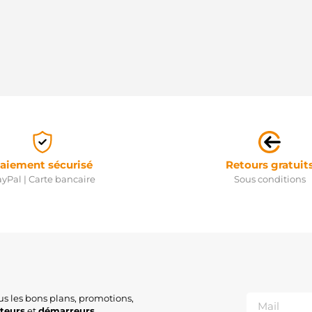
aiement sécurisé
Retours gratuit
yPal | Carte bancaire
Sous conditions
us les bons plans, promotions,
ateurs
et
démarreurs
.