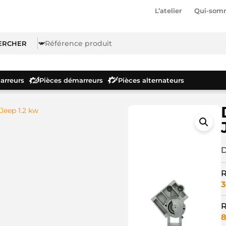
L’atelier
Qui-som
rreurs
Pièces démarreurs
Pièces alternateurs
Jeep 1.2 kw
D
R
3
R
8