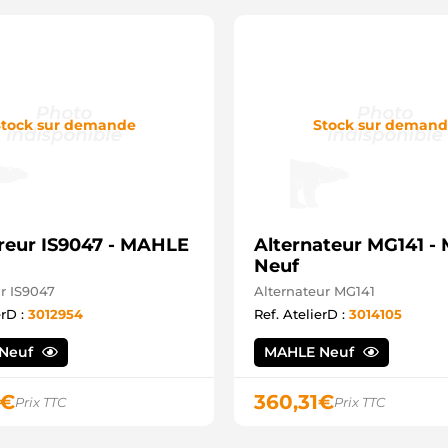
tock sur demande
Stock sur deman
eur IS9047 - MAHLE
Alternateur MG141 
Neuf
r IS9047
Alternateur MG141
erD :
3012954
Ref. AtelierD :
3014105
Neuf
MAHLE Neuf
€
360,31
€
Prix TTC
Prix TTC