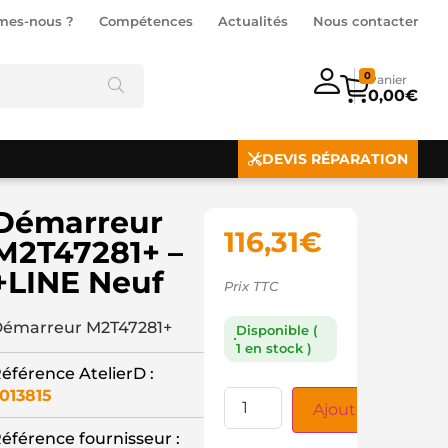
mes-nous ?
Compétences
Actualités
Nous contacter
0
0,00
€
DEVIS RÉPARATION
Démarreur
116,31
€
M2T47281+ –
+LINE Neuf
Prix TTC
émarreur M2T47281+
Disponible (
1 en stock )
éférence AtelierD :
013815
Ajouter au panie
éférence fournisseur :