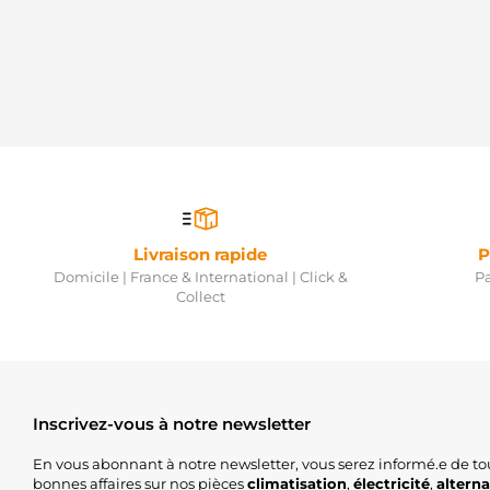
Livraison rapide
P
Domicile | France & International | Click &
Pa
Collect
Inscrivez-vous à notre newsletter
En vous abonnant à notre newsletter, vous serez informé.e de to
bonnes affaires sur nos pièces
climatisation
,
électricité
,
altern