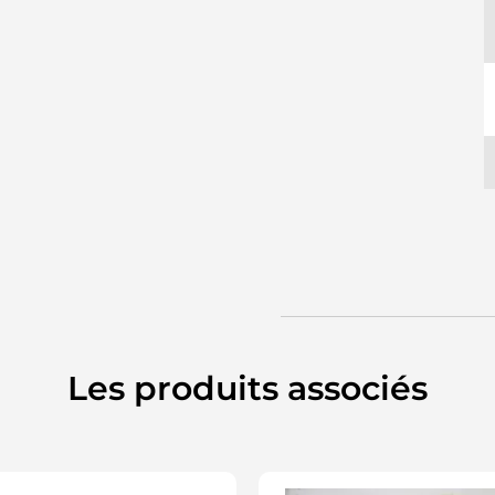
S
S
Les produits associés