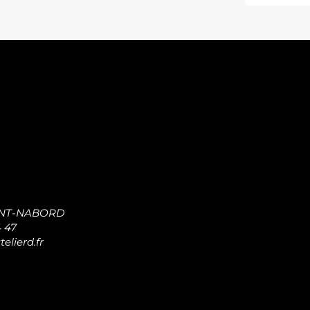
INT-NABORD
4 47
elierd.fr