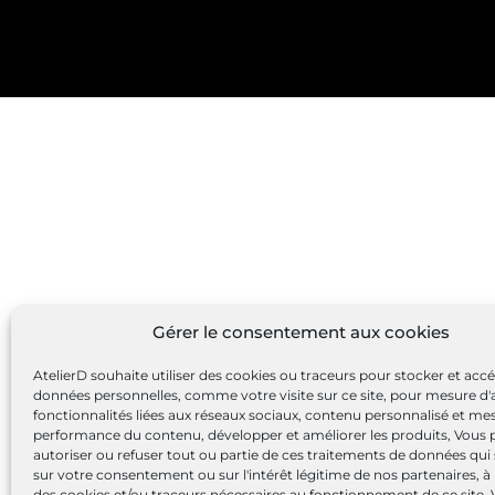
Gérer le consentement aux cookies
AtelierD souhaite utiliser des cookies ou traceurs pour stocker et acc
données personnelles, comme votre visite sur ce site, pour mesure d'
fonctionnalités liées aux réseaux sociaux, contenu personnalisé et me
performance du contenu, développer et améliorer les produits, Vous
autoriser ou refuser tout ou partie de ces traitements de données qui
sur votre consentement ou sur l'intérêt légitime de nos partenaires, à 
des cookies et/ou traceurs nécessaires au fonctionnement de ce site.