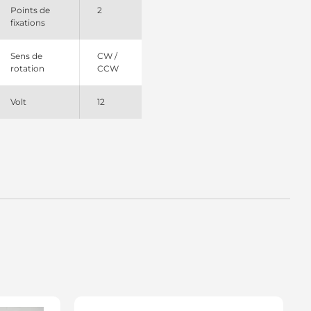
R168N Bosch (USA)
Points de
2
R168X Bosch (USA)
fixations
Sens de
CW /
rotation
CCW
Volt
12