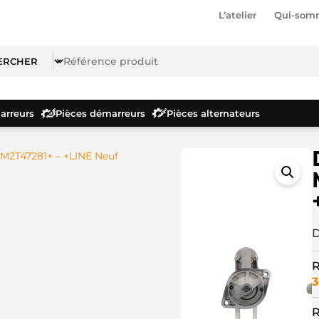
L’atelier
Qui-som
rreurs
Pièces démarreurs
Pièces alternateurs
M2T47281+ – +LINE Neuf
D
R
3
R