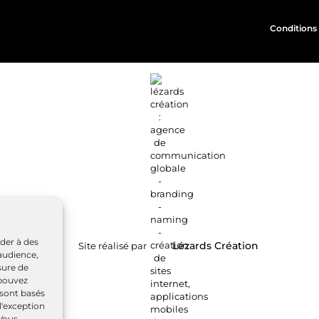
Conditions 
éder à des
Site réalisé par
Lézards
Création
audience,
sure de
 pouvez
 sont basés
l'exception
 Vous