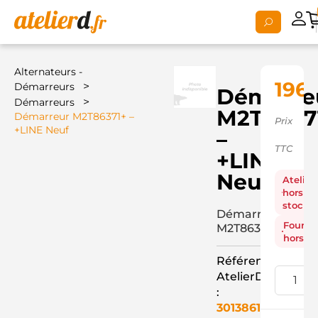
Alternateurs -
196,
>
Démarreurs
Démarre
>
Démarreurs
M2T8637
Démarreur M2T86371+ –
Prix
+LINE Neuf
–
TTC
+LINE
Neuf
Atelier
hors
stock
Démarreur
Fourni
M2T86371+
hors st
Référence
AtelierD
:
3013861