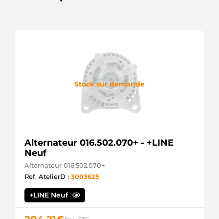
M009T62171
Mitsubishi
M009T62172
Mitsubishi
M009T66372
Mitsubishi
M009T66373
Mitsubishi
M90R3547
Prestolite
Stock sur demande
M90R3547AM
Prestolite
M90R3547SE
Prestolite
M90R3547SESEL
+line
Alternateur 016.502.070+ - +LINE
M90R3547SEVPP
Neuf
Prestolite
M9T62171
Alternateur 016.502.070+
Mitsubishi
Ref. AtelierD :
3003625
M9T62172
Mitsubishi
+LINE Neuf
M9T66372
Mitsubishi
M9T66373