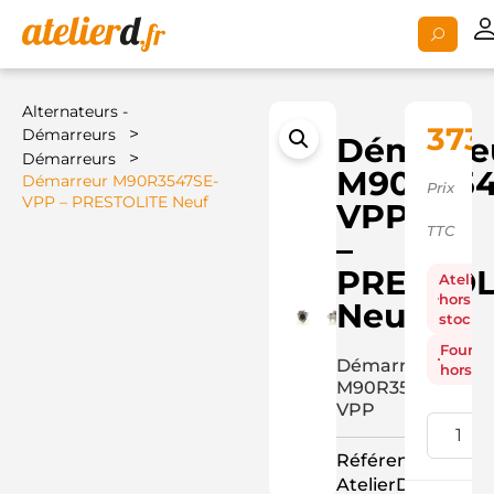
Alternateurs -
373
>
Démarreurs
Démarre
>
Démarreurs
M90R354
Démarreur M90R3547SE-
Prix
VPP – PRESTOLITE Neuf
VPP
TTC
–
PRESTOL
Atelier
hors
Neuf
stock
Fourni
Démarreur
hors st
M90R3547SE-
VPP
Référence
AtelierD