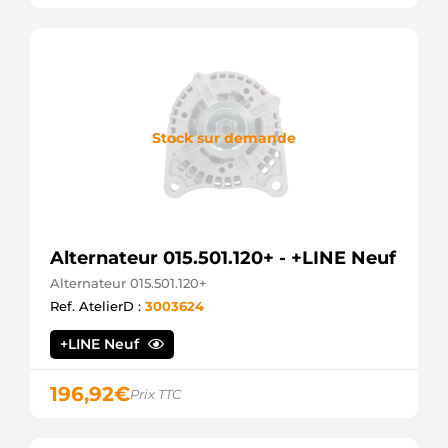
Stock sur demande
Alternateur 015.501.120+ - +LINE Neuf
Alternateur 015.501.120+
Ref. AtelierD :
3003624
+LINE Neuf
196,92
€
Prix TTC