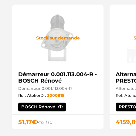
Stock sur demande
S
Démarreur 0.001.113.004-R -
Altern
BOSCH Rénové
PRESTO
Démarreur 0.001.113.004-R
Alternat
Ref. AtelierD :
3000818
Ref. Ateli
BOSCH Rénové
PRESTO
51,17
€
4159,8
Prix TTC