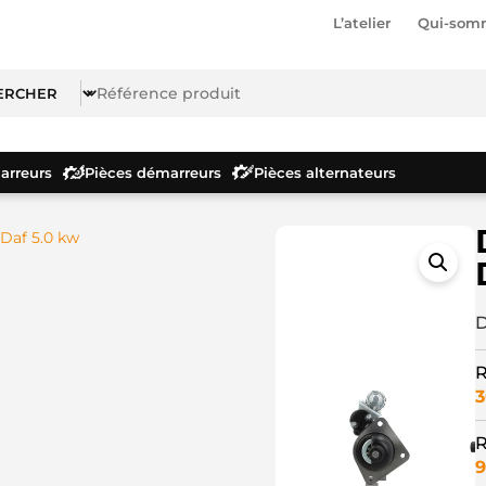
L’atelier
Qui-som
rreurs
Pièces démarreurs
Pièces alternateurs
Daf 5.0 kw
D
R
3
R
9