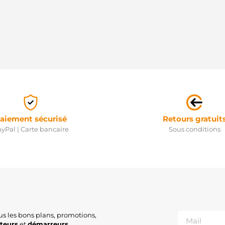
aiement sécurisé
Retours gratuit
yPal | Carte bancaire
Sous conditions
us les bons plans, promotions,
ateurs
et
démarreurs
.