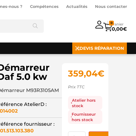
mes-nous ?
Compétences
Actualités
Nous contacter
0
0,00
€
DEVIS RÉPARATION
Démarreur
359,04
€
Daf 5.0 kw
Prix TTC
émarreur M93R3105AM
Atelier hors
éférence AtelierD :
stock
014002
Fournisseur
hors stock
éférence fournisseur :
01.513.103.380