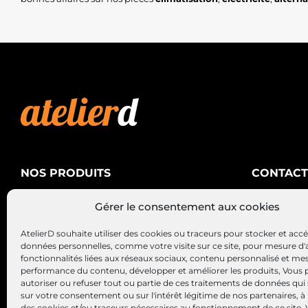
NOS PRODUITS
CONTACT
AtelierD
Climatisation
Gérer le consentement aux cookies
88200 SA
Électricité
03 29 22 3
AtelierD souhaite utiliser des cookies ou traceurs pour stocker et acc
Alternateurs – Démarreurs
contact@at
données personnelles, comme votre visite sur ce site, pour mesure d'
fonctionnalités liées aux réseaux sociaux, contenu personnalisé et me
performance du contenu, développer et améliorer les produits, Vous
autoriser ou refuser tout ou partie de ces traitements de données qui
sur votre consentement ou sur l'intérêt légitime de nos partenaires, à 
des cookies et/ou traceurs nécessaires au fonctionnement de ce site.