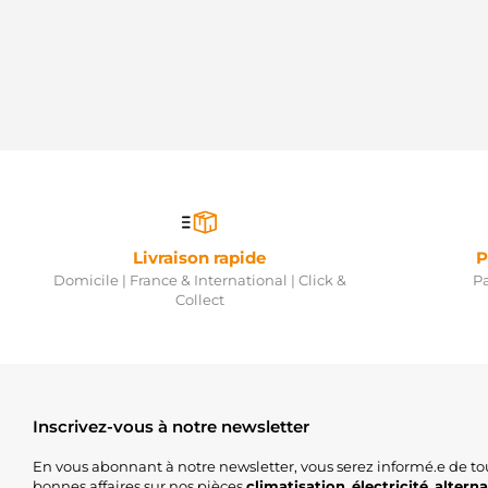
Livraison rapide
P
Domicile | France & International | Click &
Pa
Collect
Inscrivez-vous à notre newsletter
En vous abonnant à notre newsletter, vous serez informé.e de to
bonnes affaires sur nos pièces
climatisation
,
électricité
,
altern