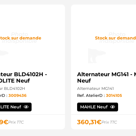
tock sur demande
Stock sur deman
ateur BLD4102H -
Alternateur MG141 
LITE Neuf
Neuf
eur BLD4102H
Alternateur MG141
erD :
3009436
Ref. AtelierD :
3014105
LITE Neuf
MAHLE Neuf
9
€
360,31
€
Prix TTC
Prix TTC