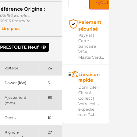
Ajouter au panie
éférence Origine :
1021190 EuroTec
60815 Prestolite
Paiement
01513103 PSH
sécurisé
Lire plus
ELF1405 Prestolite
PayPal |
FLF189 Prestolite
Carte
93R3105 Prestolite
bancaire
PRESTOLITE Neuf
93R3105AM Prestolite
VISA,
MasterCard...
Voltage
24
Livraison
rapide
Power (kW)
5
Domicile |
Click &
Ajustement
89
Collect |
(mm)
Votre colis
expédié
sous 24h
Dents
10
Pignon-
27