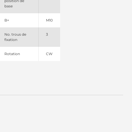
position de
base
B+
M10
No. trous de
3
fixation
Rotation
CW