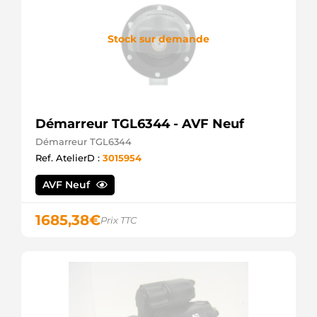
Stock sur demande
Démarreur TGL6344 - AVF Neuf
Démarreur TGL6344
Ref. AtelierD :
3015954
AVF Neuf
1685,38
€
Prix TTC