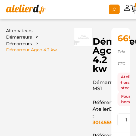
Alternateurs -
669,
>
Démarreurs
Démarre
>
Démarreurs
Agco
Démarreur Agco 4.2 kw
Prix
4.2
TTC
kw
Atelier
Démarreur
hors
stock
MS1
Fourni
hors st
Référence
AtelierD
:
3014559
Référence