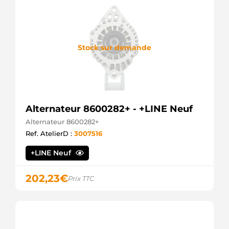
Stock sur demande
Alternateur 8600282+ - +LINE Neuf
Alternateur 8600282+
Ref. AtelierD :
3007516
+LINE Neuf
202,23
€
Prix TTC