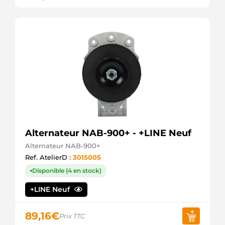
IS1033
Mahle
LES0477
Lucas
LRS01202
Lucas
LRS01258
Lucas
MS137
Mahle
S27293
Hitachi
SM2539
Honda
Alternateur NAB-900+ - +LINE Neuf
STR1267sa
Electrolog
Alternateur NAB-900+
STR1619SA
Ref. AtelierD :
3015005
Electrolog
Disponible (4 en stock)
STR362304
Stabeco
+LINE Neuf
STR7959sa
Electrolog
89,16
€
Prix TTC