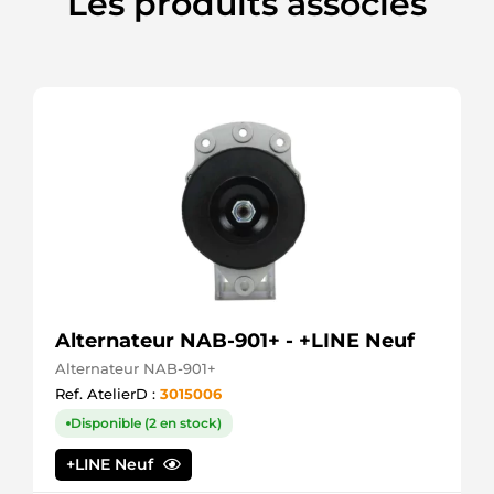
Les produits associés
251266
Elstock
251442
Elstock
33493
EAI
33699
EAI
33701 EAI
33799
EAI
40000901
Hatz
4542SP
Spidan
50476102
Hatz
Alternateur NAB-901+ - +LINE Neuf
50801333980
Alternateur NAB-901+
Mercury
50854178
Ref. AtelierD :
3015006
Mercury
Disponible (2 en stock)
680001112
DRI
+LINE Neuf
680002112
DRI