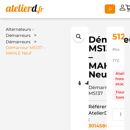
Alternateurs -
512,
>
Démarreurs
Démarre
>
Démarreurs
MS137
Démarreur MS137 –
Prix
MAHLE Neuf
–
TTC
MAHLE
Neuf
Atelier
hors
stock
Démarreur
Fourni
MS137
hors st
Référence
AtelierD
:
3014580