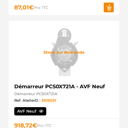
72735765
87,01
€
Prix TTC
Mahle
730002112
PSH
730002112SEL
+line
8017970F
Friesen
91157003
Wilson
Stock sur demande
917970
EDR
A17970
ATL
A71210
ATL
Démarreur PCS0X721A - AVF Neuf
AZJ3386
Mahle
Démarreur PCS0X721A
BX362304
Ref. AtelierD :
3015021
Bosch
(USA)
AVF Neuf
DRS7970
Remy
EF10797
918,72
€
Prix TTC
EDR