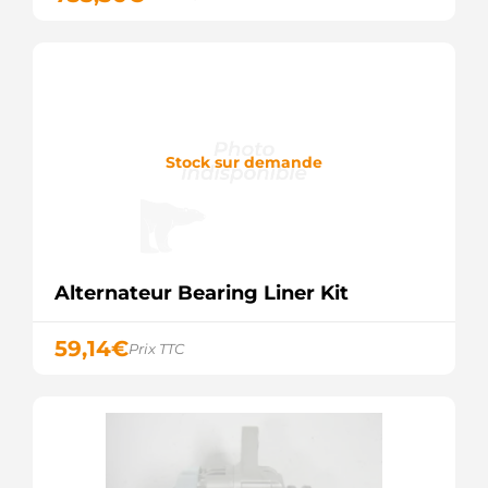
MS175
Mahle
MS591
Mahle
V836873457
Agco
ZM8082503
ZM
Stock sur demande
Alternateur Bearing Liner Kit
59,14
€
Prix TTC