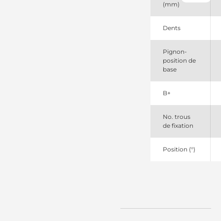
(mm)
11132174
Mahle
11132356
Dents
Mahle
113570
Pignon-
Cargo
position de
162000090722
base
New
Holland
254033
B+
Elstock
35259360
Prestolite
No. trous
36208
de fixation
Sparex
47111575
Position (°)
Case
569018D1
Agco
638052112
DRI
72735803
Mahle
72740525