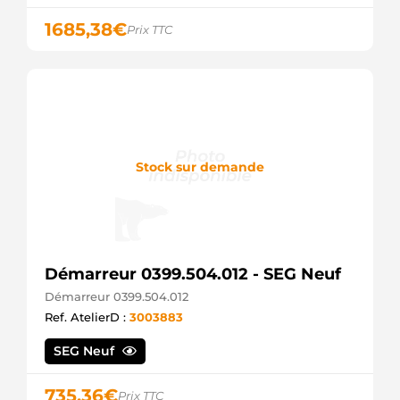
Mahle
AZF4190
1685,38
€
Prix TTC
Mahle
AZF4261
Mahle
AZF4320
Mahle
AZF4369
Mahle
AZF4513
Mahle
Stock sur demande
C071363
Clark
DEM741P
ADI
DRS0569
Remy
Démarreur 0399.504.012 - SEG Neuf
IA1406
Mahle
Démarreur 0399.504.012
IS0836
Ref. AtelierD :
3003883
Mahle
IS0836SEL
SEG Neuf
+line
LRS02361
Lucas
735,36
€
Prix TTC