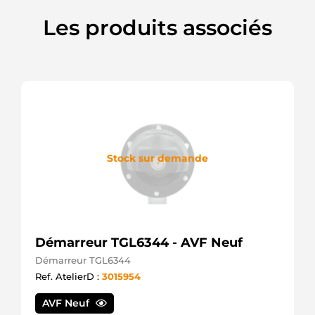
Mahle
800008113
Les produits associés
PSH
8103
CEVAM
8200564
Remy
83646500
Valtra
836866817
Valtra
836873088
Agco
Stock sur demande
836873457
Agco
84284540
Case
87693781
New
Démarreur TGL6344 - AVF Neuf
Holland
87751000
Démarreur TGL6344
Case
Ref. AtelierD :
3015954
AN44899002
Renault
AVF Neuf
AZF4141