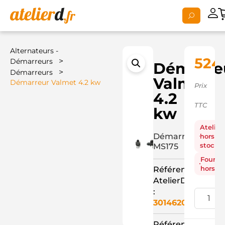
Alternateurs -
524,
>
Démarreurs
Démarre
>
Démarreurs
Valmet
Démarreur Valmet 4.2 kw
Prix
4.2
TTC
kw
Atelier
Démarreur
hors
stock
MS175
Fourni
hors st
Référence
AtelierD
:
3014620
Référence