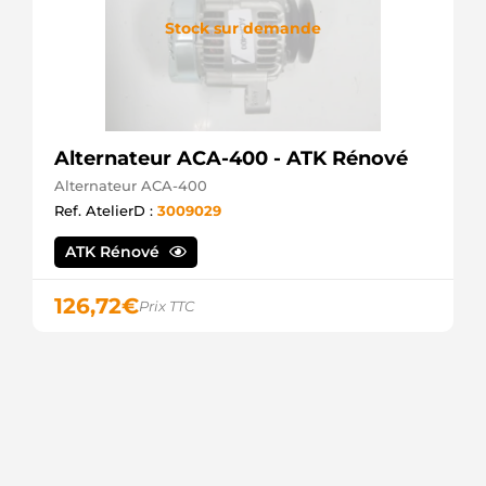
Stock sur demande
Alternateur ACA-400 - ATK Rénové
Alternateur ACA-400
Ref. AtelierD :
3009029
ATK Rénové
126,72
€
Prix TTC