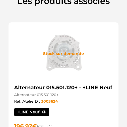
Les produits associés
Stock sur demande
Alternateur 015.501.120+ - +LINE Neuf
Alternateur 015.501.120+
Ref. AtelierD :
3003624
+LINE Neuf
196,92
€
Prix TTC