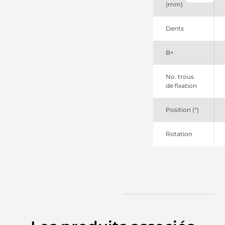
(mm)
MS202
Mahle
MS202SEL
Dents
+line
B+
No. trous
de fixation
Position (°)
Rotation