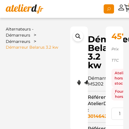
Alternateurs -
457,
>
Démarreurs
Démarre
>
Démarreurs
Belarus
Démarreur Belarus 3.2 kw
Prix
3.2
TTC
kw
Atelier
Démarreur
hors
stock
MS202
Fourni
hors st
Référence
AtelierD
:
3014642
Référence