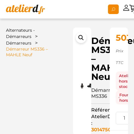
Alternateurs -
503,
>
Démarreurs
Démarre
>
Démarreurs
MS336
Démarreur MS336 –
Prix
MAHLE Neuf
–
TTC
MAHLE
Neuf
Atelier
hors
stock
Démarreur
Fourni
MS336
hors st
Référence
AtelierD
:
3014750