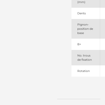
(mm)
254018
Elstock
300576093
Dents
PSH
311248092
Pignon-
DRI
position de
3136
base
CEVAM
33322
Lester
B+
8022510F
Friesen
922510
No. trous
EDR
de fixation
A22510
ATL
Rotation
CS1576
HC
DRT2510
Remy
LRS02346
Lucas