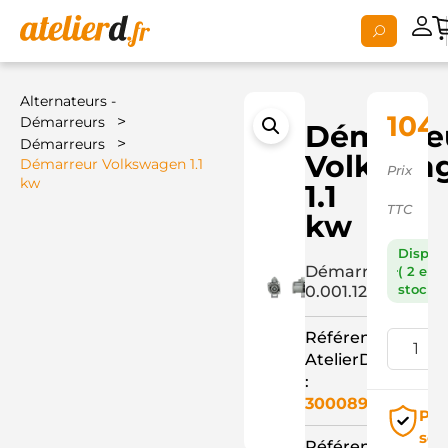
Alternateurs -
104,
>
Démarreurs
Démarre
>
Démarreurs
Volkswa
Démarreur Volkswagen 1.1
Prix
kw
1.1
TTC
kw
Dispon
Démarreur
( 2 en
stock )
0.001.121.032+
Référence
AtelierD
:
3000892
Pai
séc
Référence