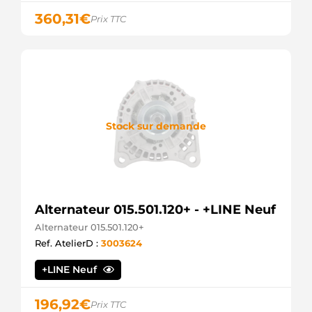
360,31
€
Prix TTC
Stock sur demande
Alternateur 015.501.120+ - +LINE Neuf
Alternateur 015.501.120+
Ref. AtelierD :
3003624
+LINE Neuf
196,92
€
Prix TTC