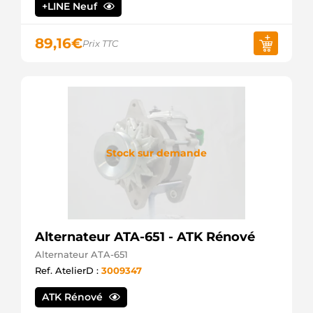
Mahle
+LINE Neuf
AZE4579
Mahle
AZE4595
89,16
€
Prix TTC
Mahle
AZF4131
Mahle
AZF4319
Mahle
AZF4520
Mahle
IS1098
Stock sur demande
Mahle
LRS01624
Lucas
MS4
Mahle
MS4SEL
+line
Alternateur ATA-651 - ATK Rénové
Alternateur ATA-651
Ref. AtelierD :
3009347
ATK Rénové