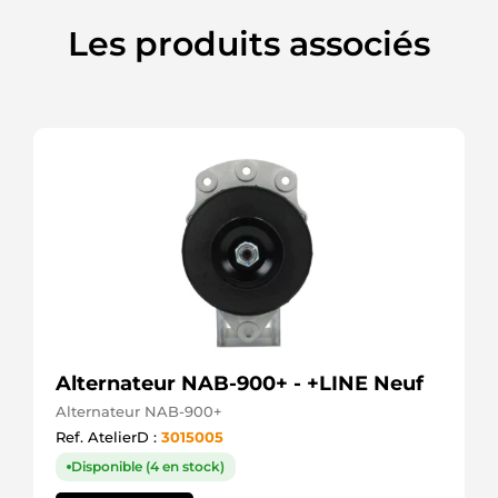
706022A1
Landini
Les produits associés
72735632
Mahle
760002103
PSH
8470
CEVAM
9000083000
Bosch
9000083072
Bosch
9000453016
Bosch
AZE4125
Mahle
AZE4212
Mahle
AZE4214
Alternateur NAB-900+ - +LINE Neuf
Mahle
AZE4216
Alternateur NAB-900+
Mahle
Ref. AtelierD :
3015005
AZE4536
Mahle
Disponible (4 en stock)
AZE4565