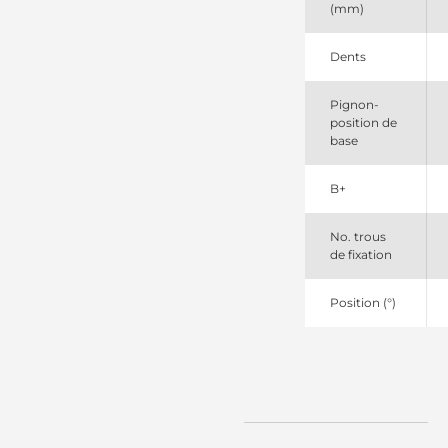
(mm)
11131990
Mahle
11132170
Dents
Mahle
1447834M91
Pignon-
Perkins
position de
1482841M92
base
Agco
191068M94
Agco
B+
35259300
Prestolite
35259310
No. trous
Prestolite
de fixation
3542185M93
Landini
Position (°)
36213
Sparex
3667037M91
Agco
4270745M2
Agco
4TNV98776011
Yanmar