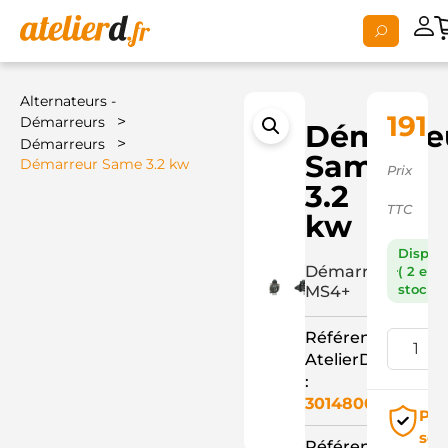
Alternateurs -
191,
>
Démarreurs
Démarre
>
Démarreurs
Same
Démarreur Same 3.2 kw
Prix
3.2
TTC
kw
Dispon
Démarreur
( 2 en
stock )
MS4+
Référence
AtelierD
:
3014800
Pai
séc
Référence