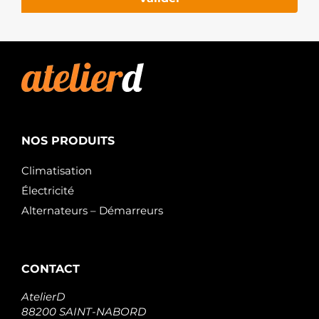
Hitachi
S114925B
Hitachi
S114925C
Hitachi
S114945
Hitachi
SP4337
Spidan
SP4637
Spidan
NOS PRODUITS
STR24557
Stabeco
Climatisation
STR3039BSA
Electrolog
Électricité
STR3039sa
Alternateurs – Démarreurs
Electrolog
STR3308
Unipoint
TRS102
TWA
CONTACT
AtelierD
88200 SAINT-NABORD