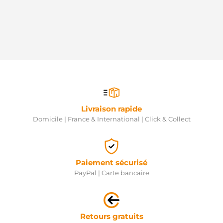
IS9334
Mahle
J5214036
Nipparts
JS1158
HC
LRT00024
Lucas
LRT00224
Lucas
LRT224
Lucas
Livraison rapide
MQS006
Magneti
Domicile | France & International | Click & Collect
Marelli
MQS1158
Magneti
Marelli
Paiement sécurisé
MRS80050
Magneti
PayPal | Carte bancaire
Marelli
MS431
Mahle
O521L09
Retours gratuits
NPS