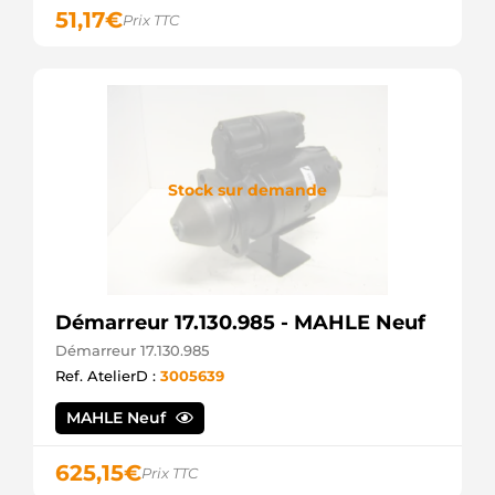
51,17
€
Opel
Prix TTC
726007
Valeo
726807
Valeo
737794001
Hella
8080050
Friesen
Stock sur demande
8080050F
Friesen
8971891180
Isuzu
8971891181
Isuzu
8973860620
Démarreur 17.130.985 - MAHLE Neuf
Isuzu
Démarreur 17.130.985
8980147430
Isuzu
Ref. AtelierD :
3005639
8980147431
Isuzu
MAHLE Neuf
8980147432
Isuzu
625,15
€
Prix TTC
8EA011350141
Hella