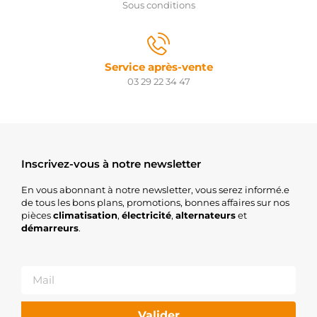
OSM10206
Sous conditions
Optimum
QRS2109
QH
R1540010
Service après-vente
Opel
RAS34780
03 29 22 34 47
Remy
S114829
Hitachi
S114829A
Hitachi
S114829B
Inscrivez-vous à notre newsletter
Hitachi
S114829C
En vous abonnant à notre newsletter, vous serez informé.e
Hitachi
de tous les bons plans, promotions, bonnes affaires sur nos
S114829D
pièces
climatisation
,
électricité
,
alternateurs
et
Hitachi
démarreurs
.
S114829SEL
+line
S114869
Hitachi
S114925
Hitachi
S114925A
Valider