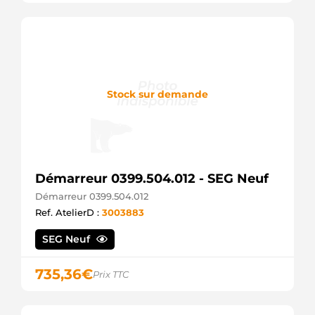
8EA011610661
Hella
8EA737794001
Hella
913679
EDR
93169014
Stock sur demande
Opel
93174028
Opel
93174034
Opel
93189118
Opel
Démarreur 0399.504.012 - SEG Neuf
944280800500
Démarreur 0399.504.012
Magneti
Ref. AtelierD :
3003883
Marelli
9500
SEG Neuf
CEVAM
9512659
Opel
735,36
€
Prix TTC
9562200
Opel
97189118