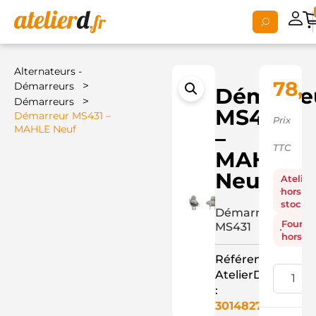
Alternateurs -
78,7
>
Démarreurs
Démarre
>
Démarreurs
MS431
Démarreur MS431 –
Prix
MAHLE Neuf
–
TTC
MAHLE
Neuf
Atelier
hors
stock
Démarreur
Fourni
MS431
hors st
Référence
AtelierD
:
3014827