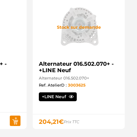
Stock sur demande
+ -
Alternateur 016.502.070+ -
+LINE Neuf
Alternateur 016.502.070+
Ref. AtelierD :
3003625
+LINE Neuf
204,21
€
Prix TTC