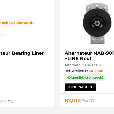
tock sur demande
teur Bearing Liner
Alternateur NAB-901
+LINE Neuf
Alternateur NAB-901+
Ref. AtelierD :
3015006
Disponible (2 en stock)
+LINE Neuf
87,01
€
€
Prix TTC
Prix TTC