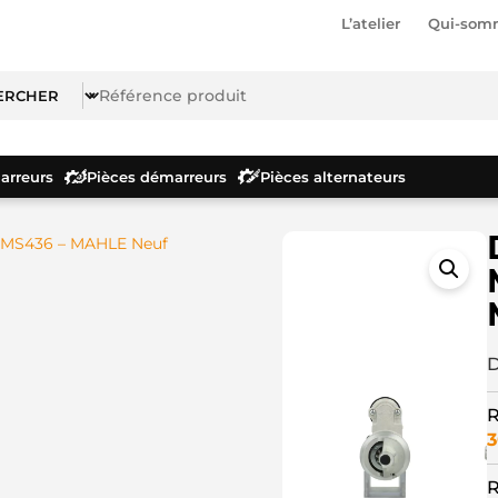
L’atelier
Qui-som
rreurs
Pièces démarreurs
Pièces alternateurs
 MS436 – MAHLE Neuf
D
R
3
R