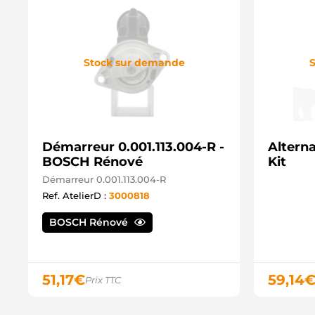
Stock sur demande
S
Démarreur 0.001.113.004-R -
Alterna
BOSCH Rénové
Kit
Démarreur 0.001.113.004-R
Ref. AtelierD :
3000818
BOSCH Rénové
51,17
€
59,14
Prix TTC