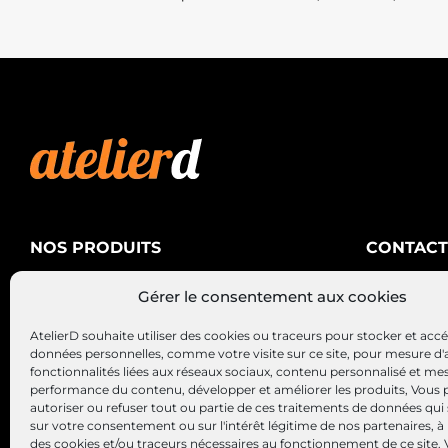
NOS PRODUITS
CONTACT
AtelierD
Climatisation
Gérer le consentement aux cookies
88200 SA
Électricité
03 29 22 3
AtelierD souhaite utiliser des cookies ou traceurs pour stocker et acc
Alternateurs – Démarreurs
contact@at
données personnelles, comme votre visite sur ce site, pour mesure d'
fonctionnalités liées aux réseaux sociaux, contenu personnalisé et me
performance du contenu, développer et améliorer les produits, Vous
autoriser ou refuser tout ou partie de ces traitements de données qui
sur votre consentement ou sur l'intérêt légitime de nos partenaires, à 
des cookies et/ou traceurs nécessaires au fonctionnement de ce site.