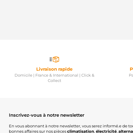
Livraison rapide
P
Domicile | France & International | Click &
Pa
Collect
Inscrivez-vous à notre newsletter
En vous abonnant à notre newsletter, vous serez informé.e de to
bonnes affaires sur nos pièces
climatisation
,
électricité
,
altern