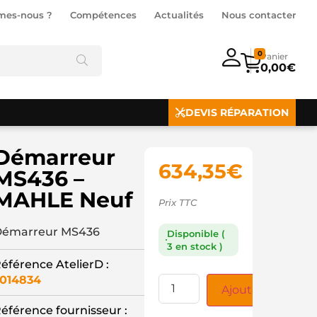
mes-nous ?
Compétences
Actualités
Nous contacter
0
0,00
€
DEVIS RÉPARATION
Démarreur
634,35
€
MS436 –
MAHLE Neuf
Prix TTC
émarreur MS436
Disponible (
3 en stock )
éférence AtelierD :
014834
Ajouter au panie
éférence fournisseur :