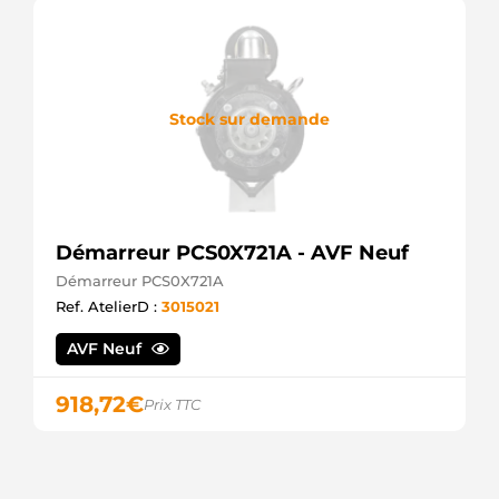
Stock sur demande
Démarreur PCS0X721A - AVF Neuf
Démarreur PCS0X721A
Ref. AtelierD :
3015021
AVF Neuf
918,72
€
Prix TTC