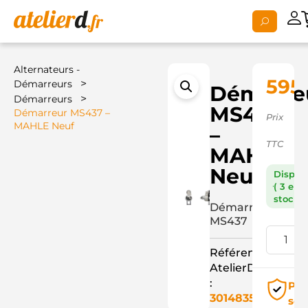
Alternateurs -
595
>
Démarreurs
Démarre
>
Démarreurs
MS437
Démarreur MS437 –
Prix
MAHLE Neuf
–
TTC
MAHLE
Neuf
Dispon
( 3 en
stock )
Démarreur
MS437
Référence
AtelierD
:
Pai
3014835
séc