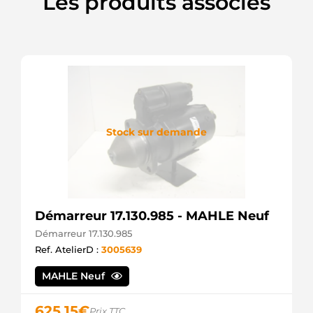
Les produits associés
Stock sur demande
Démarreur 17.130.985 - MAHLE Neuf
Démarreur 17.130.985
Ref. AtelierD :
3005639
MAHLE Neuf
625,15
€
Prix TTC