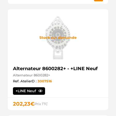
Stock sur demande
Alternateur 8600282+ - +LINE Neuf
Alternateur 8600282+
Ref. AtelierD :
3007516
+LINE Neuf
202,23
€
Prix TTC