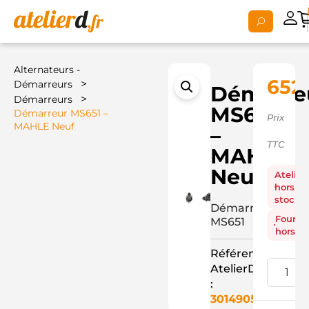
Alternateurs -
652
>
Démarreurs
Démarre
>
Démarreurs
MS651
Démarreur MS651 –
Prix
MAHLE Neuf
–
TTC
MAHLE
Neuf
Atelier
hors
stock
Démarreur
Fourni
MS651
hors st
Référence
AtelierD
:
3014905