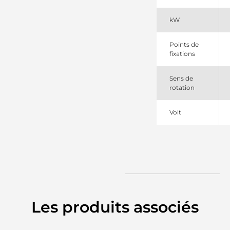
IS1366
Mahle
kW
MS651
Mahle
Points de
fixations
Sens de
rotation
Volt
Les produits associés