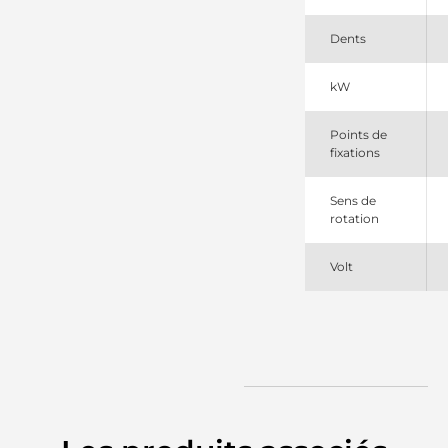
72412085
Mahle
Dents
730511112
PSH
AZE4285
kW
Mahle
IS1456
Points de
Mahle
fixations
MS725
Mahle
MS725SEL
Sens de
+line
rotation
Volt