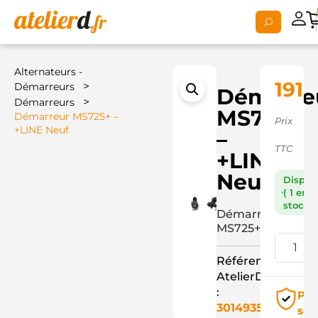
Alternateurs -
191,
>
Démarreurs
Démarre
>
Démarreurs
MS725+
Démarreur MS725+ –
Prix
+LINE Neuf
–
TTC
+LINE
Neuf
Dispon
( 1 en
stock )
Démarreur
MS725+
Référence
AtelierD
:
Pai
3014935
séc