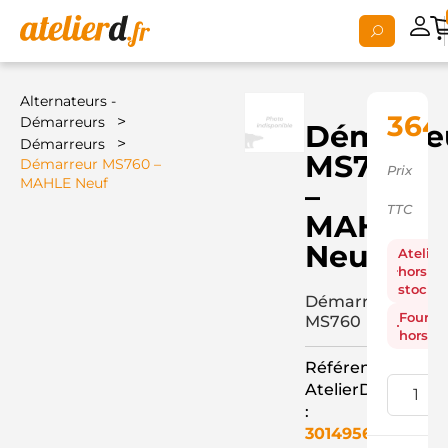
Alternateurs -
364
>
Démarreurs
Démarre
>
Démarreurs
MS760
Démarreur MS760 –
Prix
MAHLE Neuf
–
TTC
MAHLE
Neuf
Atelier
hors
stock
Démarreur
Fourni
MS760
hors st
Référence
AtelierD
:
3014956