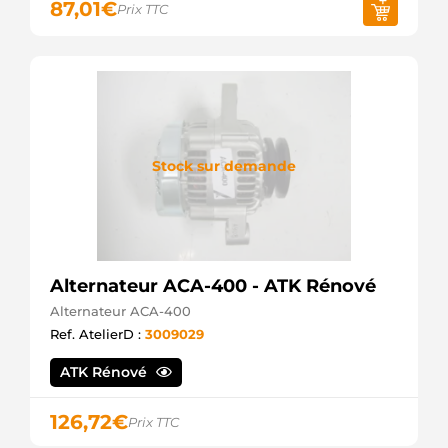
87,01
€
Prix TTC
Lucas
LRS2268
Lucas
MS760
Mahle
PR019
S635329A
SP4818
Spidan
Stock sur demande
STR00046sa
Electrolog
STR1236Asa
Electrolog
STR1236sa
Electrolog
Alternateur ACA-400 - ATK Rénové
STR2413
Unipoint
Alternateur ACA-400
STR2413A
Ref. AtelierD :
3009029
Unipoint
STR9754sa
ATK Rénové
Electrolog
126,72
€
Prix TTC