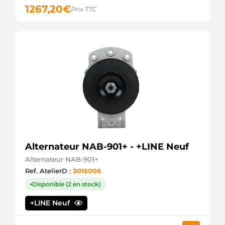
1267,20
€
901506123
Prix TTC
PSH
921490
EDR
AZF4879
Mahle
CS1380
HC
DRT1490
Remy
DRT1490X
Remy
F042002137
Bosch
F042S02137
Bosch
Alternateur NAB-901+ - +LINE Neuf
F042S02180
Alternateur NAB-901+
Bosch
FS60PR019
Ref. AtelierD :
3015006
Valeo
Disponible (2 en stock)
HCS1380
HC
+LINE Neuf
IS9461
Mahle
LRS02268