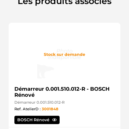
Les produits associés
DAF
1739936
DAF
19084251
Remy
438233
Valeo
453439
Elstock
458399
Stock sur demande
Valeo
4818SP
Spidan
635329
Valeo
646016124
DRI
Démarreur 0.001.510.012-R - BOSCH
72444486
Rénové
Mahle
738258371
Démarreur 0.001.510.012-R
Hella
Ref. AtelierD :
3001848
8821490
Friesen
BOSCH Rénové
8EA738258371
Hella