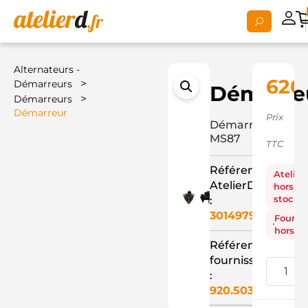
Alternateurs -
620
>
Démarreurs
Démarre
>
Démarreurs
Démarreur
Prix
Démarreur
MS87
TTC
Référence
Atelier
AtelierD
hors
stock
:
3014979
Fourni
hors st
Référence
fournisseur
:
920.503.103.311