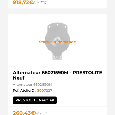
918,72
€
Prix TTC
(USA)
STR24076
Stabeco
STR3113sa
Electrolog
STR3309
Unipoint
TRS125
TWA
Stock sur demande
Alternateur 66021590M - PRESTOLITE
Neuf
Alternateur 66021590M
Ref. AtelierD :
3007227
PRESTOLITE Neuf
260,43
€
Prix TTC