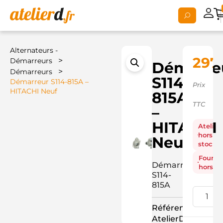
Alternateurs -
297
>
Démarreurs
Démarre
>
Démarreurs
S114-
Démarreur S114-815A –
Prix
HITACHI Neuf
815A
TTC
–
HITACHI
Atelier
hors
Neuf
stock
Fourni
Démarreur
hors st
S114-
815A
Référence
AtelierD